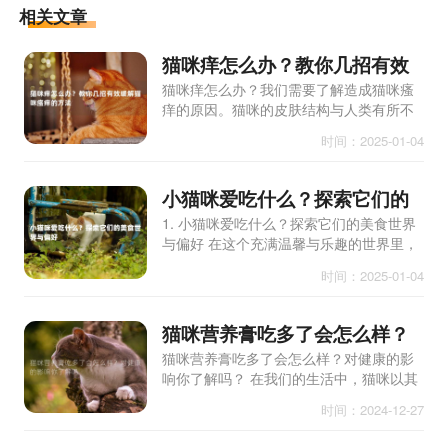
相关文章
猫咪痒怎么办？教你几招有效
缓解猫咪瘙痒的方法
猫咪痒怎么办？我们需要了解造成猫咪瘙
痒的原因。猫咪的皮肤结构与人类有所不
同，因此它们对外界刺激的反应也会有所
时间：2025-01-04
不同。常见的原因包括寄生虫感染、过敏
反应、皮肤感染以及环
小猫咪爱吃什么？探索它们的
美食世界与偏好
1. 小猫咪爱吃什么？探索它们的美食世界
与偏好 在这个充满温馨与乐趣的世界里，
小猫咪以其独特的个性和可爱的外表赢得
时间：2025-01-04
了无数宠物爱好者的心。作为猫咪的主
人，了解小猫咪爱吃什么
猫咪营养膏吃多了会怎么样？
对健康的影响你了解吗
猫咪营养膏吃多了会怎么样？对健康的影
响你了解吗？ 在我们的生活中，猫咪以其
独特的魅力和可爱的外表深受人们的喜
时间：2024-12-27
爱。作为宠物的主人，我们总是希望能给
它们提供最好的照顾和营养