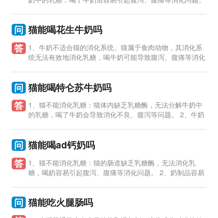
2、可能引起过敏反应：牛奶中的蛋白质对猫来说是一种新的蛋白
质，容易
问
猫能喝花生牛奶吗
答
1、牛奶不适合猫的消化系统。猫属于食肉动物，其消化系
统无法有效地消化乳糖，喝牛奶可能导致腹泻、腹痛等消化
问题。 2、花生牛奶可能含有糖分或添加物。猫对糖分的吸收能
力有
问
猫能喝特仑苏牛奶吗
答
1、猫不能消化乳糖：猫体内缺乏乳糖酶，无法分解牛奶中
的乳糖，喝了牛奶会导致消化不良、腹泻等问题。 2、牛奶
引起过敏：猫对牛奶中的蛋白质可能产生过敏反应，表现为呕
吐、腹泻、皮
问
猫能喝ad钙奶吗
答
1、猫不能消化乳糖：猫的肠道缺乏乳糖酶，无法消化乳
糖，喝奶容易引起腹泻、腹痛等消化问题。 2、奶制品容易
引起过敏：猫对乳制品中的蛋白质容易产生过敏反应，导致皮肤
瘙痒、呼吸困
问
猫能吃火腿肠吗