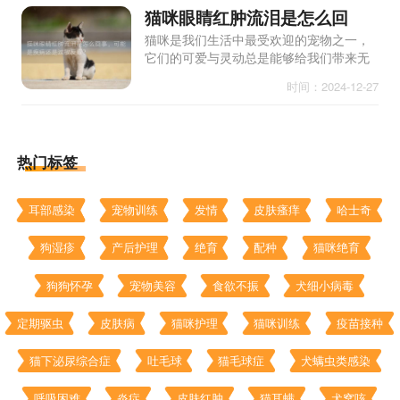
猫咪眼睛红肿流泪是怎么回
事，可能是疾病还是过敏反
猫咪是我们生活中最受欢迎的宠物之一，
它们的可爱与灵动总是能够给我们带来无
应？
尽的欢乐。作为猫咪的主人，我们需要时
时间：2024-12-27
刻关注它们的健康状况。很多猫咪主人可
能会发现，猫咪的眼睛出
热门标签
耳部感染
宠物训练
发情
皮肤瘙痒
哈士奇
狗湿疹
产后护理
绝育
配种
猫咪绝育
狗狗怀孕
宠物美容
食欲不振
犬细小病毒
定期驱虫
皮肤病
猫咪护理
猫咪训练
疫苗接种
猫下泌尿综合症
吐毛球
猫毛球症
犬螨虫类感染
呼吸困难
炎症
皮肤红肿
猫耳螨
犬窝咳