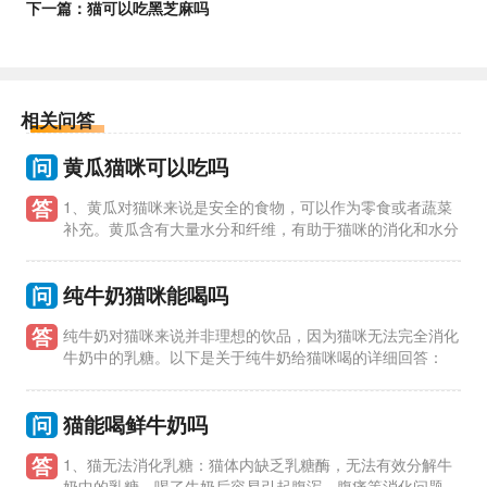
下一篇：
猫可以吃黑芝麻吗
相关问答
问
黄瓜猫咪可以吃吗
答
1、黄瓜对猫咪来说是安全的食物，可以作为零食或者蔬菜
补充。黄瓜含有大量水分和纤维，有助于猫咪的消化和水分
摄入。 2、尽量给猫咪去皮并切成小块的黄瓜，以免造成窒息或
消化不
问
纯牛奶猫咪能喝吗
答
纯牛奶对猫咪来说并非理想的饮品，因为猫咪无法完全消化
牛奶中的乳糖。以下是关于纯牛奶给猫咪喝的详细回答：
1、猫咪消化系统不适合乳糖：猫咪缺乏乳糖酶，无法有效分解牛
奶中的乳
问
猫能喝鲜牛奶吗
答
1、猫无法消化乳糖：猫体内缺乏乳糖酶，无法有效分解牛
奶中的乳糖，喝了牛奶后容易引起腹泻、腹痛等消化问题。