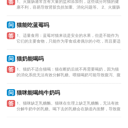
答
1、火腿肠通常含有大量的盐和添加剂，这些成分对猫的健
康不利，容易导致肾脏负担加重、消化问题等。 2、火腿肠
中的脂肪含量较高，长期食用可能导致猫肥胖，增加患肥胖相关
疾病的风
问
猫能吃蓝莓吗
答
1、适量食用：蓝莓对猫来说是安全的水果，但是不能作为
它们的主要食物，只能作为零食或者偶尔的小吃，而且要适
量，过量食用可能会导致消化不良或者腹泻。 2、去籽和切碎：
给猫吃蓝莓时，
问
猫奶能喝吗
答
1、猫奶不适合猫喝：猫在断奶后就不再需要喝奶，因为猫
的消化系统无法有效分解乳糖。喂猫喝奶可能导致腹泻、腹
痛等消化问题。 2、猫奶不含必要营养：猫奶中的营养成分并不
适合猫
问
猫咪能喝纯牛奶吗
答
1、猫咪缺乏乳糖酶。猫咪在生理上缺乏乳糖酶，无法有效
分解牛奶中的乳糖。喝下去的乳糖会在肠道内发酵，导致腹
泻、腹痛等消化问题。 2、牛奶可能引发过敏反应。猫咪对牛奶
中的