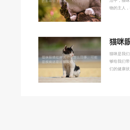
活中，猫咪
物的主人，
猫咪
是疾
猫咪是我们
够给我们带
们的健康状