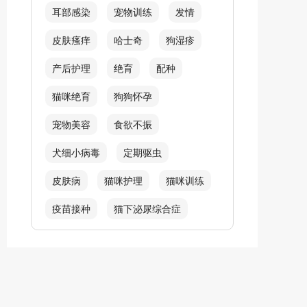
耳部感染
宠物训练
发情
皮肤瘙痒
哈士奇
狗湿疹
产后护理
绝育
配种
猫咪绝育
狗狗怀孕
宠物美容
食欲不振
犬细小病毒
定期驱虫
皮肤病
猫咪护理
猫咪训练
疫苗接种
猫下泌尿综合症
吐毛球
猫毛球症
犬螨虫类感染
呼吸困难
炎症
皮肤红肿
猫耳螨