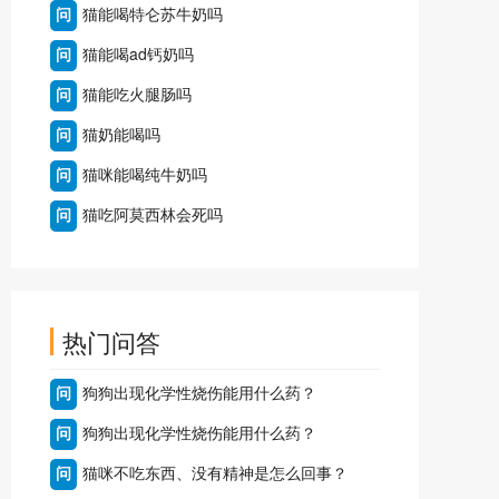
问
猫能喝特仑苏牛奶吗
问
猫能喝ad钙奶吗
问
猫能吃火腿肠吗
问
猫奶能喝吗
问
猫咪能喝纯牛奶吗
问
猫吃阿莫西林会死吗
热门问答
问
狗狗出现化学性烧伤能用什么药？
问
狗狗出现化学性烧伤能用什么药？
问
猫咪不吃东西、没有精神是怎么回事？