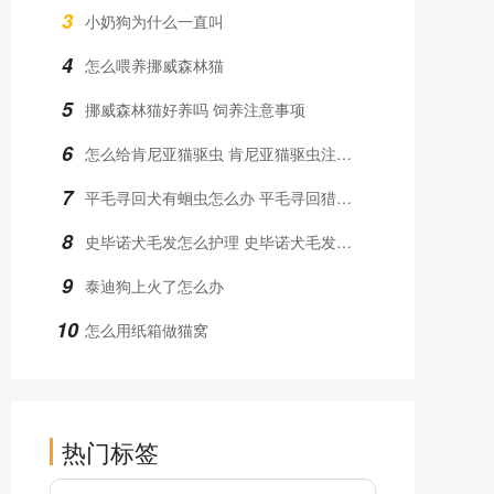
3
小奶狗为什么一直叫
4
怎么喂养挪威森林猫
5
挪威森林猫好养吗 饲养注意事项
6
怎么给肯尼亚猫驱虫 肯尼亚猫驱虫注意事项
7
平毛寻回犬有蛔虫怎么办 平毛寻回猎犬蛔虫治疗方法
8
史毕诺犬毛发怎么护理 史毕诺犬毛发护理方法
9
泰迪狗上火了怎么办
10
怎么用纸箱做猫窝
热门标签