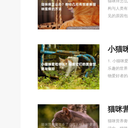
猫咪痒怎么
构与人类有
见的原因包
小猫
界与
1. 小猫
乐趣的世界
物爱好者的
猫咪
的影
猫咪营养膏