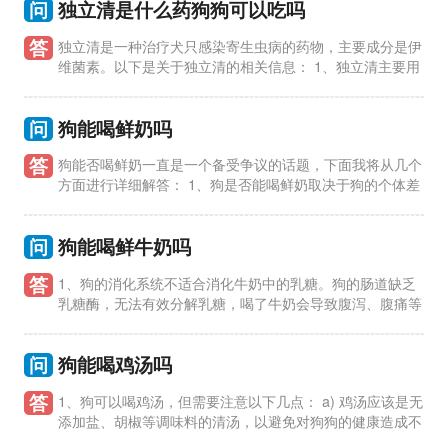
问
独立清是什么药狗狗可以吃吗
答
独立清是一种治疗犬只感染寄生虫病的药物，主要成分是伊
维菌素。以下是关于独立清的相关信息： 1、独立清主要用
于治疗犬只感染的心丝虫、钩虫、蛔虫、蛲虫等寄生虫病，能有
效清除
问
狗能喝鲜奶吗
答
狗能否喝鲜奶一直是一个备受争议的话题，下面我将从几个
方面进行详细解答： 1、狗是否能喝鲜奶取决于狗的个体差
异。一些狗对乳糖不耐受，喝了鲜奶可能会引起消化不良、腹泻
等问题
问
狗能喝鲜牛奶吗
答
1、狗的消化系统不适合消化牛奶中的乳糖。狗的肠道缺乏
乳糖酶，无法有效分解乳糖，喝了牛奶会导致腹泻、腹痛等
消化问题。 2、牛奶中的乳糖会引起狗的食物过敏反应。狗对乳
糖过
问
狗能喝鸡汤吗
答
1、狗可以喝鸡汤，但需要注意以下几点： a) 鸡汤应该是无
添加盐、胡椒等调味料的清汤，以避免对狗狗的健康造成不
良影响。 b) 鸡汤中的鸡肉要确保煮熟，不要生吃，以免引起狗狗