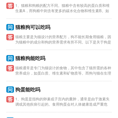
答
1、猫粮和狗粮的配方不同。猫粮中含有较高的蛋白质和维
生素A，而狗粮中则含有更多的碳水化合物和维生素B。如
果狗吃了猫粮，可能会导致营养不均衡，影响狗的健康。 2、猫
粮中可能
问
猫粮狗可以吃吗
答
猫粮主要是为猫设计的营养配方，狗不能长期食用猫粮，因
为猫粮中的成分和狗的营养需求有所不同。以下是关于狗是
否可以吃猫粮的详细回答： 1、猫粮中的蛋白质含量较高，猫对
蛋白质的
问
猫粮狗能吃吗
答
猫粮通常是专门为猫设计的食物，其中包含了猫所需的各种
营养成分，如蛋白质、维生素和矿物质等。而狗与猫在生理
结构和营养需求上有所不同，因此并不建议给狗吃猫粮。 1、猫
粮中的
问
狗蛋能吃吗
答
1、狗蛋是指狗的卵巢或子宫内的囊肿，通常是由于激素失
调或其他疾病引起的。食用狗蛋会对人体健康造成严重危
害，可能导致感染、中毒等严重后果。 2、狗蛋中含有大量的细
菌和寄