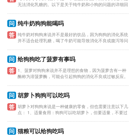
无法消化乳糖的。以下是关于纯牛奶和小狗的问题的详细回
答： 1、小狗是否可以喝纯牛奶？ 答：一般情况下，小狗不适合
喝纯牛奶，
问
纯牛奶狗狗能喝吗
答
纯牛奶对狗狗来说并不是最好的饮品，因为狗狗的消化系统
并不适合处理乳糖，喝了牛奶可能导致消化不良或腹泻等问
题。 1、牛奶中的乳糖：牛奶中含有乳糖，而狗狗的肠道缺乏足
够的乳糖
问
给狗狗吃了菠萝有事吗
答
1、菠萝对狗狗来说并不是理想的食物，因为菠萝含有一种
酶称为溶菠萝酶，可能会引起狗狗的消化不良或过敏反应。
2、如果狗狗吃了少量的菠萝，通常不会有太大的问题，但如果吃
了大量，
问
胡萝卜狗狗可以吃吗
答
胡萝卜对狗狗来说是一种健康的零食，但也需要注意以下几
点： 1、适量食用：狗狗可以吃胡萝卜，但要适量，不要过
量。因为胡萝卜中含有纤维素和维生素，过量摄入可能会引起消
化不良。 2、
问
猫粮可以给狗吃吗