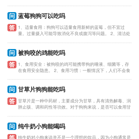
因此应选择低乳糖或无乳糖的酸奶，以免引起消化问题。 3、酸
奶中的
问
蓝莓狗狗可以吃吗
答
1、适量食用：狗狗可以适量食用新鲜的蓝莓，但不宜过
量。过量摄入可能导致消化不良或腹泻等问题。 2、清洁处
理：在给狗狗食用蓝莓前，要确保蓝莓干净，最好将蓝莓洗净去
除残留的农药
问
被狗咬的鸡能吃吗
答
1、食用安全：被狗咬的鸡可能携带狗的唾液、细菌等，存
在食用安全隐患。 2、食用习惯：一般情况下，人们不会食
用被动物咬过的食物，因为这不符合卫生标准。 3、食物处理：
在家中如若发
问
甘草片狗狗能吃吗
答
甘草片是一种中药材，主要成分为甘草，具有清热解毒、润
肺止咳、调和药性等功效。对于狗狗来说，是否可以食用甘
草片需要注意以下几点： 1、狗狗可以适量食用甘草片。甘草片
对狗狗有
问
纯牛奶小狗能喝吗
答
纯牛奶对小狗来说并不是一个理想的饮品，因为小狗通常是