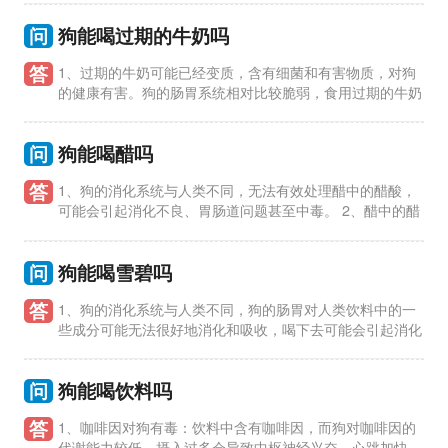
问
狗能喝过期的牛奶吗
答
1、过期的牛奶可能已经变质，含有细菌和有害物质，对狗
的健康有害。狗的肠胃系统相对比较脆弱，食用过期的牛奶
容易引起消化问题，导致腹泻、呕吐等不良反应。 2、过期的牛
奶中的细
问
狗能喝醋吗
答
1、狗的消化系统与人类不同，无法有效处理醋中的醋酸，
可能会引起消化不良、胃肠道问题甚至中毒。 2、醋中的醋
酸对狗的口腔、食道和胃黏膜有刺激作用，可能导致狗出现口腔
溃疡、
问
狗能喝雪碧吗
答
1、狗的消化系统与人类不同，狗的肠胃对人类饮料中的一
些成分可能无法很好地消化和吸收，喝下去可能会引起消化
不良或其他健康问题。 2、雪碧中含有咖啡因和糖分等成分，对
狗的身
问
狗能喝饮料吗
答
1、咖啡因对狗有毒：饮料中含有咖啡因，而狗对咖啡因的
代谢能力较低，摄入过多会导致中枢神经兴奋、心跳加快、