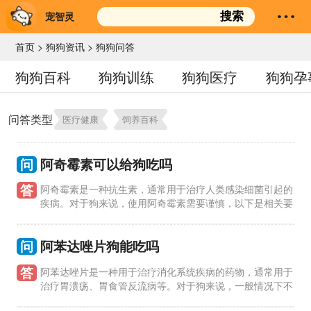
宠智灵
搜索
首页
>
狗狗资讯
>
狗狗问答
狗狗百科
狗狗训练
狗狗医疗
狗狗孕
问答类型
医疗健康
饲养百科
问
阿奇霉素可以给狗吃吗
答
阿奇霉素是一种抗生素，通常用于治疗人类感染细菌引起的
疾病。对于狗来说，使用阿奇霉素需要谨慎，以下是相关要
点： 1、阿奇霉素对狗的使用：阿奇霉素通常不建议用于狗，因
为狗对该药物
问
阿苯达唑片狗能吃吗
答
阿苯达唑片是一种用于治疗消化系统疾病的药物，通常用于
治疗胃溃疡、胃食管反流病等。对于狗来说，一般情况下不
建议直接给狗服用人类药物，包括阿苯达唑片。 1、狗是否可以