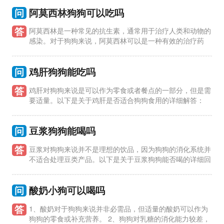
吃阿苯
问
阿莫西林狗狗可以吃吗
答
阿莫西林是一种常见的抗生素，通常用于治疗人类和动物的
感染。对于狗狗来说，阿莫西林可以是一种有效的治疗药
物，但在使用之前需要注意以下几点： 1、在什么情况下可以给
狗狗使用阿
问
鸡肝狗狗能吃吗
答
鸡肝对狗狗来说是可以作为零食或者餐点的一部分，但是需
要适量。以下是关于鸡肝是否适合狗狗食用的详细解答：
1、鸡肝是一种营养丰富的食材，富含蛋白质、铁、维生素A等营
养物质，
问
豆浆狗狗能喝吗
答
豆浆对狗狗来说并不是理想的饮品，因为狗狗的消化系统并
不适合处理豆类产品。以下是关于豆浆狗狗能否喝的详细回
答： 1、豆浆中含有大量的植物蛋白，而狗狗的消化系统主要适
应于动
问
酸奶小狗可以喝吗
答
1、酸奶对于狗狗来说并非必需品，但适量的酸奶可以作为
狗狗的零食或补充营养。 2、狗狗对乳糖的消化能力较差，