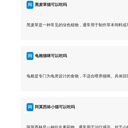
的规律，两者生活方式不同，不会频繁接触到一起。
问
黑麦草猫可以吃吗
从生态习性和行为特征来看，黄鼠狼不会吃猫。黄鼠狼更
...
答
黑麦草是一种常见的绿色植物，通常用于制作草本饲料或
的回答：
1、黑麦草对猫是安全的。事实上，许多兽医都认为黑麦
素和矿物质，有助于提高猫咪的消化系统健康。
2、猫咪吃黑麦草可以促进消化。黑麦草中的纤维有助于
问
龟粮猫咪可以吃吗
3、黑麦草还可以帮助清洁猫咪的牙齿。猫咪啃咬黑麦草
黑麦草对猫咪是安全的，并且有益处。需要注意的是，猫
答
择无农药残留的有机黑麦草，以确保猫咪的健康。
龟粮是专门为龟类设计的食物，不适合喂养猫咪。具体回
...
1、龟粮主要是以植物性食材和蛋白质为主要成分，含有
需求与龟类有所不同，不能通过食用龟粮来获得全面的营
2、猫咪需要的主要营养包括蛋白质、脂肪、碳水化合物
求。如果长期喂养龟粮给猫咪，可能会导致营养不均衡，
问
阿莫西林小猫可以吃吗
3、为了确保猫咪的健康，应该选择专门为猫咪设计的猫
够满足猫咪不同生长阶段的需求。
答
龟粮不适合喂养猫咪，为了猫咪的健康，请选择专门设计
阿莫西林是一种抗生素药物，通常用于治疗感染。对于小