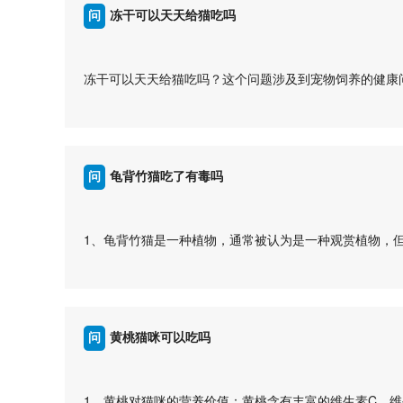
问
冻干可以天天给猫吃吗
答
冻干可以天天给猫吃吗？这个问题涉及到宠物饲养的健康
1、冻干食品是一种方便保存和喂养的宠物食品，但并不
他添加剂，长期食用可能对猫咪的健康造成影响。
2、虽然冻干食品可以作为猫咪的零食或者偶尔的补充，
证其获得全面均衡的营养。
问
龟背竹猫吃了有毒吗
3、如果想要给猫咪添加一些冻干食品，建议选择无添加
响。
答
4、在给猫咪添加冻干食品时，也要注意控制食用量，避
1、龟背竹猫是一种植物，通常被认为是一种观赏植物，
冻干食品可以适量给猫咪食用，但不能作为其主要食物，
性。
咪的健康。
2、龟背竹猫属于多肉植物，一般认为对人和动物无毒，
...
3、对于猫咪来说，龟背竹猫是可以食用的，但是需要注
胃造成刺激。
问
黄桃猫咪可以吃吗
4、如果发现龟背竹猫被猫咪误食，应该密切观察猫咪的
医。
答
龟背竹猫对猫咪通常来说是安全的，但是作为宠物主人，
1、黄桃对猫咪的营养价值：黄桃含有丰富的维生素C、