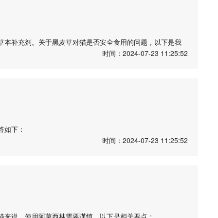
倾向于捕食其他小型动物，而不是猫类动物。
草本补充剂。关于黑麦草对猫是否安全食用的问题，以下是我
时间：2024-07-23 11:25:52
草对猫具有益处，因为它含有丰富的营养物质，如叶绿素、维生
促进猫咪的肠道蠕动，帮助消化食物，预防便秘问题。
时，可以帮助去除牙齿上的食物残渣和牙垢，有助于口腔健康。
咪食用黑麦草的量要适量，过量可能会引起消化不良。建议选
答如下：
时间：2024-07-23 11:25:52
龟类所需要的各种营养物质，但并不适合猫咪食用。猫咪的营养
养。
、维生素和矿物质等，而这些成分在龟粮中并不能满足猫咪的需
影响猫咪的健康。
粮作为主要食物。猫粮中含有猫咪所需的各种营养成分，并且能
的猫粮，并根据猫咪的年龄、体重和健康状况来选择适合的猫
猫来说，使用阿莫西林需要谨慎，以下是相关要点：