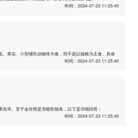
的猫咪。
时间：2024-07-23 11:25:45
和蛋白质，对猫的健康产生负面影响。
不耐症状，如腹泻、腹痛等。
并不是猫的理想饮食选择，建议给猫提供专门的猫奶或水。
必要的健康问题。最好选择专门为猫设计的食物和饮品来满足
虫、果实、小型哺乳动物等为食，而不是以猫粮为主食。具体
时间：2024-07-23 11:25:45
食，尤其是蚂蚁和白蚁。它们也会吃一些果实、植物根茎以及小
方，其中包含的营养成分并不适合金丝熊的消化系统。长期食用
食性和营养需求的食物，如昆虫、水果、蔬菜和肉类等。饲养金
条件。
果实等。至于金丝熊是否能吃猫条，以下是详细回答：
来进行合理的饲养和喂养。如果有养金丝熊的需求，应该咨询
时间：2024-07-23 11:25:45
化系统适应了以植物为主食。它们的牙齿和胃都适合消化植物纤
和照顾。
其中包含了大量的动物蛋白质和脂肪。