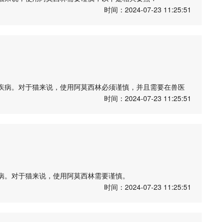
时间：2024-07-23 11:25:51
不能随意给小猫用药。
。
素。
具的处方进行给药。
疾病。对于猫来说，使用阿莫西林必须谨慎，并且需要在兽医
时间：2024-07-23 11:25:51
意小猫的反应。
意给猫使用人类的药物，因为猫与人的生理结构不同，药物剂
应应立即停药并联系兽医。
保用药安全有效。不要自行给小猫使用抗生素，以免造成不良
及正确的剂量和使用方法。使用不当可能导致药物中毒或者治
病。对于猫来说，使用阿莫西林需要谨慎。
时间：2024-07-23 11:25:51
需要使用阿莫西林。不应该随意给猫使用抗生素，以免导致耐
体结构和代谢方式与人类不同，需要特殊的剂量和用药方式。