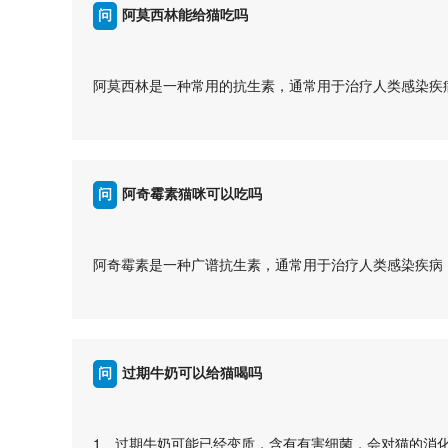
猫可以吃阿莫西林，但必须在兽医的指导下进行。使用前
阿莫西林可以用于治疗猫的细菌感染，如呼吸道感染、泌
问
阿莫西林能给猫吃吗
抗生素。
3、用药剂量和频率
...
用药剂量和频率应该由兽医根据猫的体重、病情和具体情
答
4、注意事项
阿莫西林是一种常用的抗生素，通常用于治疗人类感染疾
在给猫使用阿莫西林时，要注意观察猫的反应，如出现呕
点：
猫可以吃阿莫西林，但必须在兽医的指导下使用，严格按
1、猫可以服用阿莫西林：在兽医的指导下，猫可以服用
有所帮助。
2、用药剂量需要准确：猫咪的体重、年龄、健康状况等
...
避免过量或不足。
问
阿奇霉素猫咪可以吃吗
3、注意药物副作用：阿莫西林可能会引起猫咪的不良反
系兽医。
答
4、不要随意给猫使用人类药物：除非在兽医的指导下，
阿奇霉素是一种广谱抗生素，通常用于治疗人类感染疾病
很大差异。
细解释：
虽然猫可以服用阿莫西林，但一定要在兽医的指导下进行
1、阿奇霉素对猫咪的安全性：阿奇霉素对猫咪的安全性
以上信息对您有所帮助。
2、猫咪的特殊生理：猫咪的身体构造和生理特点与人类
...
选择适合猫咪的药物。
问
过期牛奶可以给猫喝吗
3、治疗猫咪感染疾病的替代药物：如果猫咪感染了细菌
类、青霉素类等。
答
不建议给猫咪使用阿奇霉素，应该在兽医的指导下选择适
1、过期牛奶可能已经变质，含有有害细菌，会对猫的消