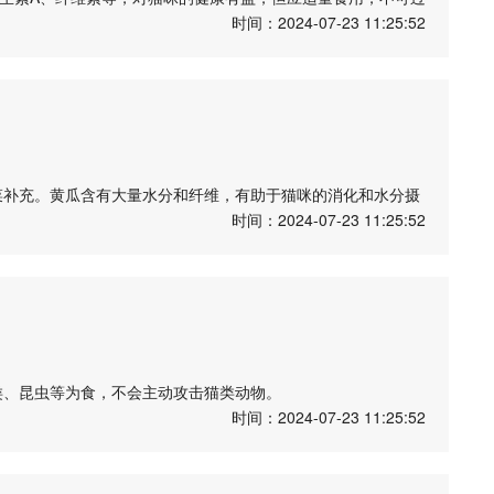
时间：2024-07-23 11:25:52
感，如果猫咪食用过多黄桃，可能会引起消化不良、腹泻等问
，切成小块，以免猫咪误食核导致窒息或消化道阻塞。
免过熟或变质的水果，以免对猫咪的健康造成影响。
新鲜度，以确保猫咪的健康。如果猫咪出现消化问题或不适，
菜补充。黄瓜含有大量水分和纤维，有助于猫咪的消化和水分摄
时间：2024-07-23 11:25:52
消化不良。
被猫咪消化的成分，过量食用可能会导致消化不良或腹泻。
瘙痒等，应立即停止喂食并就医。
喂食黄瓜时，要注意适量，确保猫咪的健康和安全。如果有其
类、昆虫等为食，不会主动攻击猫类动物。
时间：2024-07-23 11:25:52
主要以猎食为主，而猫类动物通常是家养宠物或野生动物，两者
显差异，黄鼠狼通常是夜行性动物，而猫类动物则有睡眠和活动