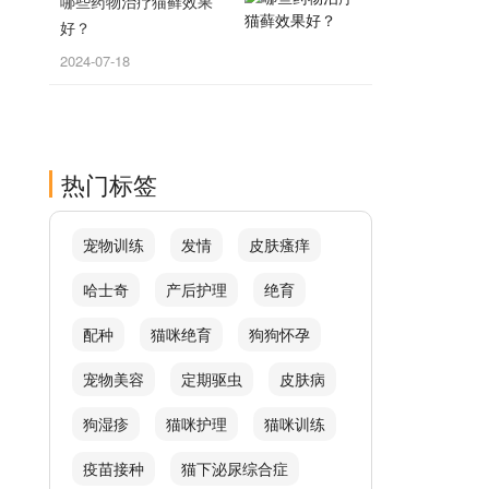
哪些药物治疗猫藓效果
好？
2024-07-18
热门标签
宠物训练
发情
皮肤瘙痒
哈士奇
产后护理
绝育
配种
猫咪绝育
狗狗怀孕
宠物美容
定期驱虫
皮肤病
狗湿疹
猫咪护理
猫咪训练
疫苗接种
猫下泌尿综合症