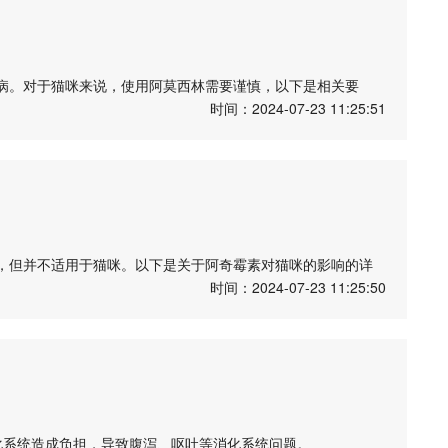
一定要咨询兽医，严格按照医嘱使用，避免自行决定给猫使用
尿道感染等。不适用于病毒感染或真菌感染。
况来确定。不能随意增减剂量或频率。
病。对于猫咪来说，使用阿莫西林需要谨慎，以下是相关要
吐、腹泻、食欲不振等不良反应，应及时就医。
时间：2024-07-23 11:25:51
照医嘱用药，以避免不良反应和药物滥用。希望以上信息对您
阿莫西林来治疗细菌感染，如呼吸道感染、皮肤感染等。
因素都会影响药物的剂量，必须严格按照兽医的建议进行用药，
应，如呕吐、腹泻、食欲不振等，如果出现这些情况，应及时联
否则不要给猫咪使用人类药物，因为药物对猫咪的影响可能会有
，但并不适用于猫咪。以下是关于阿奇霉素对猫咪的影响的详
时间：2024-07-23 11:25:50
，以确保疾病得到有效治疗，同时避免不良反应的发生。希望
尚未得到确认，因此不建议将其用于治疗猫咪的感染疾病。
有很大不同，因此人类用药并不一定适用于猫咪，需要特别注意
性疾病，应该咨询兽医师，根据病情选择合适的抗生素，如头孢
合猫咪的药物进行治疗。平时要注意猫咪的饮食、卫生等，预
化系统造成负担，导致腹泻、呕吐等消化系统问题。