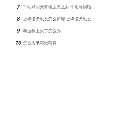
7
平毛寻回犬有蛔虫怎么办 平毛寻回猎犬蛔虫治疗方法
8
史毕诺犬毛发怎么护理 史毕诺犬毛发护理方法
9
泰迪狗上火了怎么办
10
怎么用纸箱做猫窝