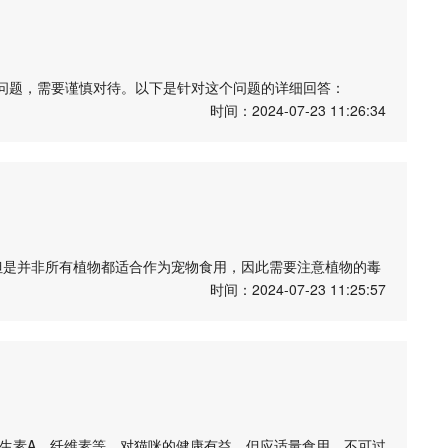
问题，需要谨慎对待。以下是针对这个问题的详细回答：
时间：2024-07-23 11:26:34
适合作为猫咪的主要食物。因为冻干食品通常会添加防腐剂和其
但不能完全替代正餐。猫咪主食还是应该以优质的猫粮为主，保
剂、无防腐剂的纯天然冻干食品，避免对猫咪的健康造成不良影
免过量导致消化不良或肥胖等问题。
但是并非所有植物都适合作为宠物食用，因此需要注意植物的毒
选择无添加剂的纯天然冻干食品，并控制食用量，才能确保猫
时间：2024-07-23 11:25:57
但是并不意味着它对所有动物都无毒，因此需要谨慎对待。
意的是，不要让它们过量食用，因为任何植物都可能对动物的肠
情况，如果出现呕吐、腹泻、食欲不振等异常情况，应该立即就
需要时刻留意宠物的饮食安全，避免宠物误食有毒植物。如有
维生素A、纤维素等，对猫咪的健康有益，但应适量食用，不可过