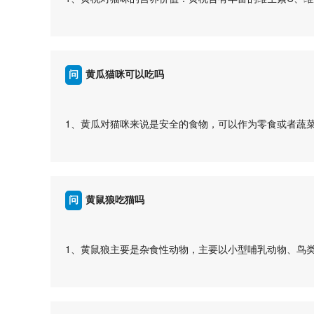
疑虑，建议咨询兽医进行进一步的咨询和处理。
量。
...
2、黄桃对猫咪的消化系统影响：猫咪的消化系统较为敏
题，因此应该控制食用量。
3、黄桃的处理方式：给猫咪食用黄桃时，要确保去除核
问
黄瓜猫咪可以吃吗
4、黄桃的新鲜度：选择新鲜成熟的黄桃给猫咪食用，避
黄桃可以作为猫咪的零食，但应该注意适量、处理方式和
答
应及时停止喂食并就医。
1、黄瓜对猫咪来说是安全的食物，可以作为零食或者蔬
...
入。
2、尽量给猫咪去皮并切成小块的黄瓜，以免造成窒息或
3、不要给猫咪吃过量的黄瓜，因为黄瓜中含有一些不易
4、如果猫咪对黄瓜产生过敏反应，如呕吐、腹泻、皮肤
问
黄鼠狼吃猫吗
黄瓜可以作为猫咪的偶尔零食，但不宜作为主要食物。在
他食物选择，建议优先选择专门为猫咪设计的猫粮。
答
...
1、黄鼠狼主要是杂食性动物，主要以小型哺乳动物、鸟
2、黄鼠狼与猫类动物在生态环境中的地位不同，黄鼠狼
生活环境和食性不同，不会发生直接的食物竞争。
3、黄鼠狼和猫类动物在生活习性和行为特征上也存在明