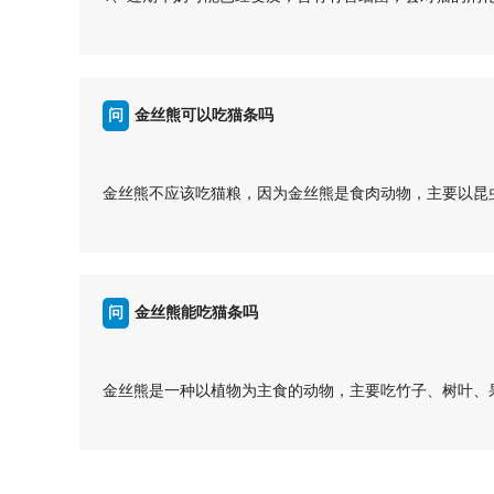
防感染疾病的发生。希望以上信息能帮助您更好地照顾您
2、过期牛奶中细菌会破坏牛奶中的营养成分，如维生素
...
3、猫对乳糖的消化能力较差，喝过期牛奶可能引起乳糖
4、猫的饮食应该以专门为猫设计的食物为主，过期牛奶
为了猫咪的健康着想，不要给猫喝过期牛奶，以免引起不
问
金丝熊可以吃猫条吗
猫的营养需求。
...
答
金丝熊不应该吃猫粮，因为金丝熊是食肉动物，主要以昆
解释如下：
1、金丝熊的食性：金丝熊是杂食性动物，主要以昆虫为
型哺乳动物。
2、猫粮对金丝熊的影响：猫粮是专门为猫设计的营养配
问
金丝熊能吃猫条吗
猫粮可能会导致金丝熊营养失衡，影响其健康。
3、金丝熊的饲养：如果要饲养金丝熊，应该提供符合其
答
丝熊需要专业知识和经验，确保其获得充分的营养和生活
金丝熊是一种以植物为主食的动物，主要吃竹子、树叶、
金丝熊不适合食用猫粮，应该根据其自然食性和营养需求
1. 金丝熊的食性：金丝熊是一种植食性动物，它们的消
专业兽医或动物饲养专家，以确保金丝熊得到正确的营养
维，而不适合消化肉类食物。
...
2. 猫条的成分：猫条是一种以肉类为主要成分的食品，