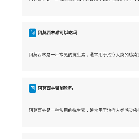
粮品牌和种类。
1、小猫可以吃阿莫西林吗？
...
- 小猫可以使用阿莫西林，但必须在兽医的指导下使用，
2、使用阿莫西林的情况：
- 阿莫西林通常用于治疗呼吸道感染、泌尿道感染等疾病
问
阿莫西林猫可以吃吗
- 使用前需要确定小猫确实患有细菌感染，避免滥用抗生
3、剂量和用法：
答
- 剂量需要根据小猫的体重和病情确定，严格按照兽医开
阿莫西林是一种常见的抗生素，通常用于治疗人类的感染
- 一般情况下，阿莫西林需要分次给药，确保药效持续。
的指导下进行。
4、注意事项：
1、猫是否可以吃阿莫西林？
- 使用阿莫西林可能会引起消化道不适等副作用，需要留
猫可以吃阿莫西林，但必须在兽医的指导下进行。不能随
- 在使用过程中，及时观察小猫的病情变化，如有不良反
量和用法也不同。
问
阿莫西林猫能吃吗
小猫可以吃阿莫西林，但一定要在兽医的指导下使用，确
2、为什么需要在兽医的指导下使用阿莫西林？
影响。
兽医会根据猫的具体情况确定是否适合使用阿莫西林，以
答
...
疗效果不佳。
阿莫西林是一种常用的抗生素，通常用于治疗人类感染疾
3、什么情况下猫需要使用阿莫西林？
1、猫是否可以吃阿莫西林？
猫患有细菌感染疾病时，如呼吸道感染、皮肤感染等，才
猫可以吃阿莫西林，但必须在兽医的指导下进行。猫的身
药性。
2、阿莫西林对猫的作用及适用症状