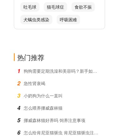
吐毛球
猫毛球症
食欲不振
犬螨虫类感染
呼吸困难
炎症
皮肤红肿
猫耳螨
猫咪生产
幼犬
奶粉
热门推荐
猫猫训练
狗怀孕
1
狗狗需要定期洗澡和美容吗？新手如何操作？
2
急性肾衰竭
3
小奶狗为什么一直叫
4
怎么喂养挪威森林猫
5
挪威森林猫好养吗 饲养注意事项
6
怎么给肯尼亚猫驱虫 肯尼亚猫驱虫注意事项