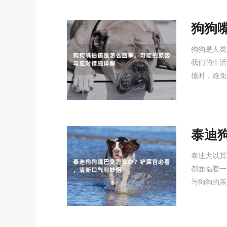
狗狗
与应
狗狗是人类
我们的生活
搐时，难免
泰迪
看，
泰迪犬以其
都面临着一
与狗狗的亲