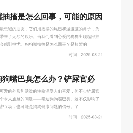
嘴抽搐是怎么回事，可能的原因
对措施详解
最忠诚的朋友，它们用摇摆的尾巴和湿漉漉的鼻子，为
带来了无尽的欢乐。当我们看到心爱的狗狗出现嘴部抽
会感到担忧。狗狗嘴抽搐是怎么回事？是短暂的
时间：2025-03-21
狗狗嘴巴臭怎么办？铲屎官必
清新口气有妙招
可爱的外形和活泼的性格深受人们喜爱，但不少铲屎官
个令人尴尬的问题——泰迪狗狗嘴巴臭。这不仅影响了
密互动，也可能是狗狗健康问题的信号。了
时间：2025-03-21