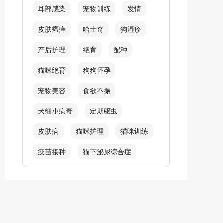
耳部感染
宠物训练
发情
皮肤瘙痒
哈士奇
狗湿疹
产后护理
绝育
配种
猫咪绝育
狗狗怀孕
宠物美容
食欲不振
犬细小病毒
定期驱虫
皮肤病
猫咪护理
猫咪训练
疫苗接种
猫下泌尿综合症
吐毛球
猫毛球症
犬螨虫类感染
呼吸困难
炎症
皮肤红肿
猫耳螨