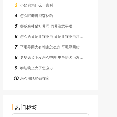
3
小奶狗为什么一直叫
4
怎么喂养挪威森林猫
5
挪威森林猫好养吗 饲养注意事项
6
怎么给肯尼亚猫驱虫 肯尼亚猫驱虫注意事项
7
平毛寻回犬有蛔虫怎么办 平毛寻回猎犬蛔虫治疗方法
8
史毕诺犬毛发怎么护理 史毕诺犬毛发护理方法
9
泰迪狗上火了怎么办
10
怎么用纸箱做猫窝
热门标签