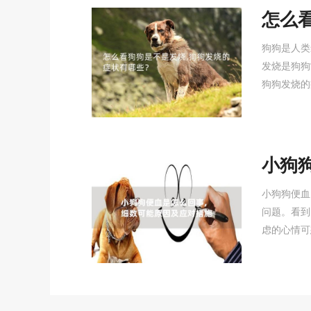
怎么
症状
狗狗是人类
发烧是狗狗
狗狗发烧的
小狗
因及
小狗狗便血
问题。看到
虑的心情可