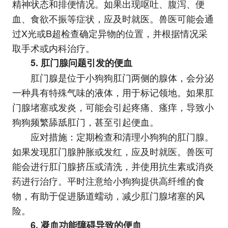
精神状态和排便情况。如果出现呕吐、腹泻、便
血、食欲不振等症状，应及时就医。兽医可能会通
过X光或B超检查确定异物的位置，并根据情况采
取手术或内科治疗。
5. 肛门腺问题引发的便血
肛门腺是位于小狗狗肛门两侧的腺体，会分泌
一种具有特殊气味的液体，用于标记领地。如果肛
门腺堵塞或发炎，可能会引起疼痛、瘙痒，导致小
狗狗频繁舔舐肛门，甚至引起便血。
应对措施：定期检查和清理小狗狗的肛门腺。
如果发现肛门腺肿胀或发红，应及时就医。兽医可
能会进行肛门腺挤压或清洗，并使用抗生素或消炎
药进行治疗。平时注意给小狗狗提供高纤维的食
物，有助于促进肠道蠕动，减少肛门腺堵塞的风
险。
6. 凝血功能障碍导致的便血