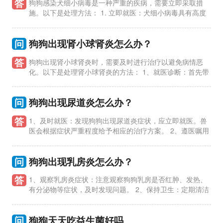
答
狗狗感染犬细小病毒是一种严重的疾病，需要立即采取措
施。以下是处理方法： 1. 立即就医：犬细小病毒具有高度
传染性和致命性，需尽快带狗狗去兽医诊所进行诊断和治疗。兽
医可能会进
问
狗狗出现肾小球肾炎怎么办？
答
狗狗出现肾小球肾炎时，需要及时进行治疗以避免病情恶
化。以下是处理肾小球肾炎的方法： 1、就医诊断：首先带
狗狗去兽医处进行全面检查，明确诊断是否为肾小球肾炎，以确
定治疗方案。
问
狗狗出现尿道炎怎么办？
答
1、及时就医：发现狗狗出现尿道炎症状，应立即就医。兽
医会根据症状严重程度给予相应的治疗方案。 2、遵医嘱用
药：兽医会开具相应的药物治疗，主人需按时按量给药，严格遵
守兽医的用
问
狗狗出现乳房炎怎么办？
答
1、观察乳房炎症状：注意观察狗狗乳房是否红肿、发热、
有分泌物等症状，及时发现问题。 2、保持卫生：定期清洁
狗狗乳房，避免细菌感染，保持干燥清洁环境。 3、冷热敷：可
以用冷热敷的
问
狗狗天天吃益生菌好吗