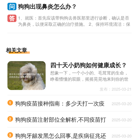
问
狗狗出现鼻炎怎么办？
答
1、就医：首先应该带狗狗去兽医那里进行诊断，确认是否
为鼻炎，以便采取正确的治疗措施。 2、保持环境清洁：保
持室内空气流通，避免狗狗接触尘埃、烟雾等刺激物质，有助于
减轻症状。 3
相关文章
四十天小奶狗如何健康成长？
四十天的狗狗怎么喂养最科学
想象一下，一个小小的、毛茸茸的生命，
睁着懵懂的双眼，摇摇晃晃地来到你的世
界。它就是四十天大的小奶狗，一个需要
发布：2025-03-21
你全心呵护的小宝贝。这个阶段的小狗，
就像初生的婴儿，需要精心的照
狗狗疫苗接种指南：多少天打一次疫
1
2025-03-20
苗最科学,幼犬、成犬接种周期大不同
狗狗疫苗注射部位全解析,不同疫苗打
2
2025-03-20
在哪个部位更安全有效？
狗狗牙龈发黑怎么回事,是疾病征兆还
3
2025-03-20