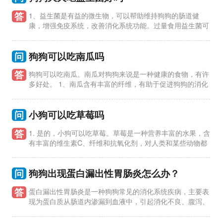
答
1、益生菌是有益的微生物，可以帮助维持狗狗的肠道健
康，增强免疫系统，改善消化系统功能。过量食用益生菌可
能会导致肠道菌群失衡，反而对狗狗的健康造成负面影响。 2、
狗狗的肠道
问
狗狗可以吃南瓜吗
答
狗狗可以吃南瓜。南瓜对狗狗来说是一种健康的食物，有许
多好处。 1、南瓜含有丰富的纤维，有助于促进狗狗的消化
系统健康，缓解便秘问题。 2、南瓜富含维生素A、C和E，有助
于增强狗
问
小狗可以吃草莓吗
答
1. 是的，小狗可以吃草莓。草莓是一种营养丰富的水果，含
有丰富的维生素C、纤维和抗氧化剂，对人类和某些动物都
有益处。 2. 给小狗吃草莓的好处：草莓含有丰富的维生素C，有
助于增强
问
狗狗出现蛋白漏出性胃肠炎怎么办？
答
蛋白漏出性胃肠炎是一种狗狗常见的消化系统疾病，主要表
现为蛋白质从肠道内渗漏到血液中，引起消化不良、腹泻、
呕吐等症状。针对这种疾病，可以采取以下措施进行处理： 1、
就医确诊