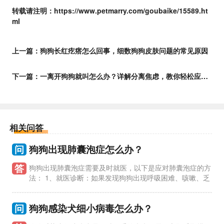
转载请注明：https://www.petmarry.com/goubaike/15589.ht
ml
上一篇：
狗狗长红疙瘩怎么回事，细数狗狗皮肤问题的常见原因
下一篇：
一离开狗狗就叫怎么办？详解分离焦虑，教你轻松应对爱犬吠叫
相关问答
问
狗狗出现肺囊泡症怎么办？
答
狗狗出现肺囊泡症需要及时就医，以下是应对肺囊泡症的方
法： 1、就医诊断：如果发现狗狗出现呼吸困难、咳嗽、乏
力等症状，应立即就医。兽医会进行详细的体格检查和影像学检
查，如X光
问
狗狗感染犬细小病毒怎么办？