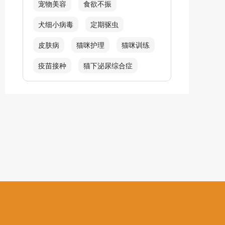
宠物美容
食欲不振
犬细小病毒
定期驱虫
皮肤病
猫咪护理
猫咪训练
疫苗接种
猫下泌尿综合症
吐毛球
猫毛球症
犬螨虫类感染
呼吸困难
炎症
皮肤红肿
猫耳螨
犬窝咳
猫咪生产
幼犬