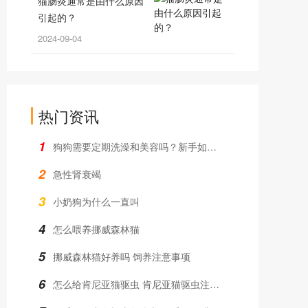
猫肠炎通常是由什么原因
引起的？
2024-09-04
热门资讯
1
狗狗需要定期洗澡和美容吗？新手如何操作？
2
急性肾衰竭
3
小奶狗为什么一直叫
4
怎么喂养挪威森林猫
5
挪威森林猫好养吗 饲养注意事项
6
怎么给肯尼亚猫驱虫 肯尼亚猫驱虫注意事项