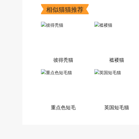
相似猫猫推荐
彼得秃猫
褴褛猫
重点色短毛
英国短毛猫
猫