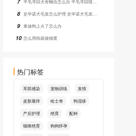
7
平毛寻回犬有蛔虫怎么办 平毛寻回猎犬蛔虫治疗方法
8
史毕诺犬毛发怎么护理 史毕诺犬毛发护理方法
9
泰迪狗上火了怎么办
10
怎么用纸箱做猫窝
热门标签
耳部感染
宠物训练
发情
皮肤瘙痒
哈士奇
狗湿疹
产后护理
绝育
配种
猫咪绝育
狗狗怀孕