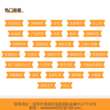
热门标签
耳部感染
宠物训练
发情
皮肤瘙痒
哈士奇
狗湿疹
产后护理
绝育
配种
猫咪绝育
狗狗怀孕
宠物美容
食欲不振
犬细小病毒
定期驱虫
皮肤病
猫咪护理
猫咪训练
疫苗接种
猫下泌尿综合症
吐毛球
猫毛球症
犬螨虫类感染
呼吸困难
炎症
皮肤红肿
猫耳螨
犬窝咳
猫咪生产
幼犬
联系地址：深圳市龙岗区海源国际金融中心T11216
邮箱：swlswlswl2021@163.com