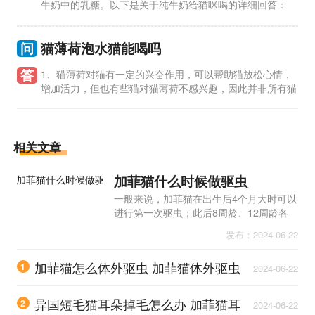
牛奶中的乳糖。以下是关于纯牛奶给猫咪喝的详细回答：
1、猫咪消化系统不适合乳糖：猫咪缺乏乳糖酶，无法有效分解牛
奶中的乳
问
猫薄荷泡水猫能喝吗
答
1、猫薄荷对猫有一定的兴奋作用，可以帮助猫放松心情，
增加活力，但也有些猫对猫薄荷不感兴趣，因此并非所有猫
都会对猫薄荷水感兴趣。 2、猫薄荷泡水后，应该确保水质干
净，没有添加其
相关文章
加菲猫什么时候做驱虫
一般来说，加菲猫在出生后4个月大时可以
进行第一次驱虫；此后8周龄、12周龄各
驱虫一次，12周龄后每间隔3个月定期驱
发布：2024-06-22
虫一次；驱虫前要给猫咪检查身体，保证
加菲猫是健康状态，才能进行驱虫。
加菲猫怎么体外驱虫 加菲猫体外驱虫
1
2024-06-22
方法
异国短毛猫耳朵掉毛怎么办 加菲猫耳
2
2024-06-22