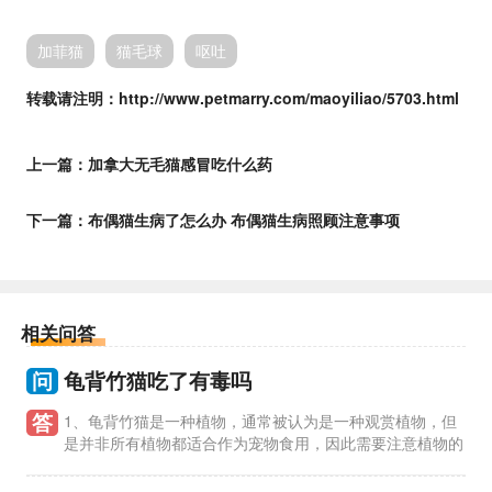
加菲猫
猫毛球
呕吐
转载请注明：http://www.petmarry.com/maoyiliao/5703.html
上一篇：
加拿大无毛猫感冒吃什么药
下一篇：
布偶猫生病了怎么办 布偶猫生病照顾注意事项
相关问答
问
龟背竹猫吃了有毒吗
答
1、龟背竹猫是一种植物，通常被认为是一种观赏植物，但
是并非所有植物都适合作为宠物食用，因此需要注意植物的
毒性。 2、龟背竹猫属于多肉植物，一般认为对人和动物无毒，
但是并不意