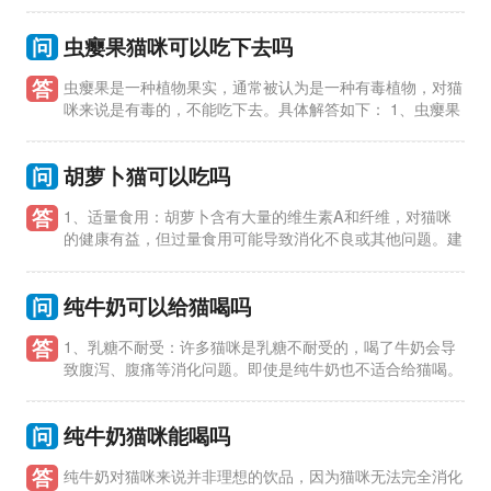
牛奶中细菌会破坏牛奶中的营养成分，如维生素和蛋白质，对猫
的健康产生
问
虫瘿果猫咪可以吃下去吗
答
虫瘿果是一种植物果实，通常被认为是一种有毒植物，对猫
咪来说是有毒的，不能吃下去。具体解答如下： 1、虫瘿果
含有毒性物质，对猫咪的消化系统和神经系统都有害。如果猫咪
误食虫瘿果
问
胡萝卜猫可以吃吗
答
1、适量食用：胡萝卜含有大量的维生素A和纤维，对猫咪
的健康有益，但过量食用可能导致消化不良或其他问题。建
议将胡萝卜作为零食或配料，而不是主食。 2、切碎处理：给猫
咪吃胡萝卜时
问
纯牛奶可以给猫喝吗
答
1、乳糖不耐受：许多猫咪是乳糖不耐受的，喝了牛奶会导
致腹泻、腹痛等消化问题。即使是纯牛奶也不适合给猫喝。
2、缺乏必要营养：猫咪的营养需求与人类不同，纯牛奶中的营养
成分并
问
纯牛奶猫咪能喝吗
答
纯牛奶对猫咪来说并非理想的饮品，因为猫咪无法完全消化