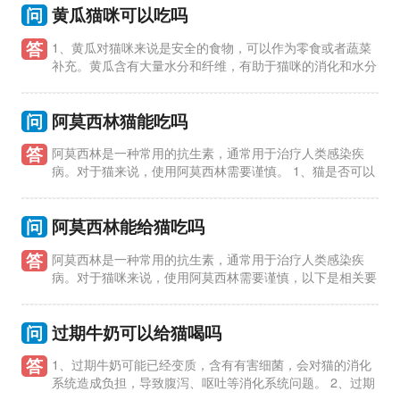
问
黄瓜猫咪可以吃吗
答
1、黄瓜对猫咪来说是安全的食物，可以作为零食或者蔬菜
补充。黄瓜含有大量水分和纤维，有助于猫咪的消化和水分
摄入。 2、尽量给猫咪去皮并切成小块的黄瓜，以免造成窒息或
消化不
问
阿莫西林猫能吃吗
答
阿莫西林是一种常用的抗生素，通常用于治疗人类感染疾
病。对于猫来说，使用阿莫西林需要谨慎。 1、猫是否可以
吃阿莫西林？ 猫可以吃阿莫西林，但必须在兽医的指导下进行。
猫的身体
问
阿莫西林能给猫吃吗
答
阿莫西林是一种常用的抗生素，通常用于治疗人类感染疾
病。对于猫咪来说，使用阿莫西林需要谨慎，以下是相关要
点： 1、猫可以服用阿莫西林：在兽医的指导下，猫可以服用阿
莫西林来治疗细
问
过期牛奶可以给猫喝吗
答
1、过期牛奶可能已经变质，含有有害细菌，会对猫的消化
系统造成负担，导致腹泻、呕吐等消化系统问题。 2、过期