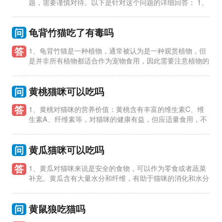
题，需要谨慎对待。以下是针对这个问题的详细回答： 1、
冻干食品是一种方便保存和喂养的宠物食品，但并不适合作为猫
咪的主要
问
龟背竹猫吃了有毒吗
答
1、龟背竹猫是一种植物，通常被认为是一种观赏植物，但
是并非所有植物都适合作为宠物食用，因此需要注意植物的
毒性。 2、龟背竹猫属于多肉植物，一般认为对人和动物无毒，
但是并不意
问
黄桃猫咪可以吃吗
答
1、黄桃对猫咪的营养价值：黄桃含有丰富的维生素C、维
生素A、纤维素等，对猫咪的健康有益，但应适量食用，不
可过量。 2、黄桃对猫咪的消化系统影响：猫咪的消化系统较为
敏感，如果猫咪
问
黄瓜猫咪可以吃吗
答
1、黄瓜对猫咪来说是安全的食物，可以作为零食或者蔬菜
补充。黄瓜含有大量水分和纤维，有助于猫咪的消化和水分
摄入。 2、尽量给猫咪去皮并切成小块的黄瓜，以免造成窒息或
消化不
问
黄鼠狼吃猫吗