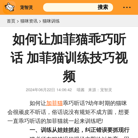
宠智灵
搜索
首页
>
猫咪资讯
>
猫咪训练
如何让加菲猫乖巧听
话 加菲猫训练技巧视
频
2024年06月22日 14:06:42
喵酱
来源：宠智灵
如何让
加菲猫
乖巧听话?幼年时期的猫咪
会很顽皮不听话，俗话说没有规矩不成方圆，想要
一直乖巧听话的加菲猫就一起来训练吧!
一、训练从娃娃抓起，纠正错误要抓现行