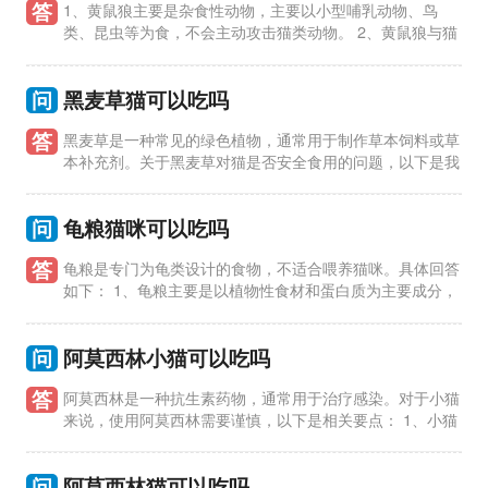
答
1、黄鼠狼主要是杂食性动物，主要以小型哺乳动物、鸟
类、昆虫等为食，不会主动攻击猫类动物。 2、黄鼠狼与猫
类动物在生态环境中的地位不同，黄鼠狼主要以猎食为主，而猫
类动物通常
问
黑麦草猫可以吃吗
答
黑麦草是一种常见的绿色植物，通常用于制作草本饲料或草
本补充剂。关于黑麦草对猫是否安全食用的问题，以下是我
的回答： 1、黑麦草对猫是安全的。事实上，许多兽医都认为黑
麦草对猫
问
龟粮猫咪可以吃吗
答
龟粮是专门为龟类设计的食物，不适合喂养猫咪。具体回答
如下： 1、龟粮主要是以植物性食材和蛋白质为主要成分，
含有龟类所需要的各种营养物质，但并不适合猫咪食用。猫咪的
营养需求
问
阿莫西林小猫可以吃吗
答
阿莫西林是一种抗生素药物，通常用于治疗感染。对于小猫
来说，使用阿莫西林需要谨慎，以下是相关要点： 1、小猫
可以吃阿莫西林吗？ - 小猫可以使用阿莫西林，但必须在兽医的
指导下使用，
问
阿莫西林猫可以吃吗