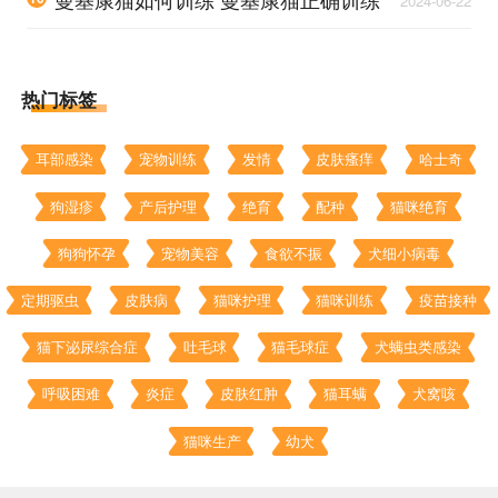
2024-06-22
方法
热门标签
耳部感染
宠物训练
发情
皮肤瘙痒
哈士奇
狗湿疹
产后护理
绝育
配种
猫咪绝育
狗狗怀孕
宠物美容
食欲不振
犬细小病毒
定期驱虫
皮肤病
猫咪护理
猫咪训练
疫苗接种
猫下泌尿综合症
吐毛球
猫毛球症
犬螨虫类感染
呼吸困难
炎症
皮肤红肿
猫耳螨
犬窝咳
猫咪生产
幼犬