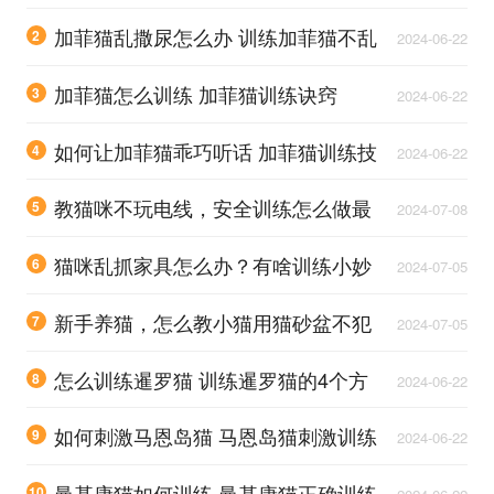
训练
加菲猫乱撒尿怎么办 训练加菲猫不乱
2
2024-06-22
撒尿四个方法
加菲猫怎么训练 加菲猫训练诀窍
3
2024-06-22
如何让加菲猫乖巧听话 加菲猫训练技
4
2024-06-22
巧视频
教猫咪不玩电线，安全训练怎么做最
5
2024-07-08
有效？
猫咪乱抓家具怎么办？有啥训练小妙
6
2024-07-05
招吗？
新手养猫，怎么教小猫用猫砂盆不犯
7
2024-07-05
错？
怎么训练暹罗猫 训练暹罗猫的4个方
8
2024-06-22
法
如何刺激马恩岛猫 马恩岛猫刺激训练
9
2024-06-22
方法
曼基康猫如何训练 曼基康猫正确训练
10