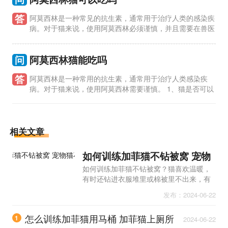
答
阿莫西林是一种常见的抗生素，通常用于治疗人类的感染疾
病。对于猫来说，使用阿莫西林必须谨慎，并且需要在兽医
的指导下进行。 1、猫是否可以吃阿莫西林？ 猫可以吃阿莫西
林，但必须
问
阿莫西林猫能吃吗
答
阿莫西林是一种常用的抗生素，通常用于治疗人类感染疾
病。对于猫来说，使用阿莫西林需要谨慎。 1、猫是否可以
吃阿莫西林？ 猫可以吃阿莫西林，但必须在兽医的指导下进行。
猫的身体
相关文章
如何训练加菲猫不钻被窝 宠物
猫不钻被窝的方法
如何训练加菲猫不钻被窝？猫喜欢温暖，
有时还钻进衣服堆里或棉被里不出来，有
些比较喜欢干净的铲屎官可能不太能接
发布：2024-06-22
受，那么怎样训练才不会钻被窝呢？
怎么训练加菲猫用马桶 加菲猫上厕所
1
2024-06-22