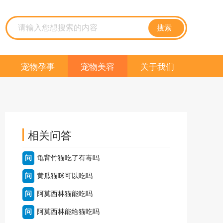
搜索
宠物孕事
宠物美容
关于我们
相关问答
问
龟背竹猫吃了有毒吗
问
黄瓜猫咪可以吃吗
问
阿莫西林猫能吃吗
问
阿莫西林能给猫吃吗