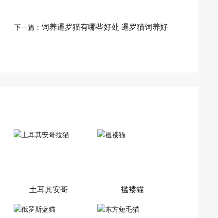
饲养暹罗猫有哪些好处 暹罗猫饲养好
下一篇：
处
土耳其安哥
褴褛猫
拉猫