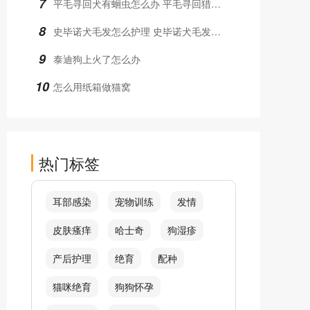
7
平毛寻回犬有蛔虫怎么办 平毛寻回猎犬蛔虫治疗方法
8
史毕诺犬毛发怎么护理 史毕诺犬毛发护理方法
9
泰迪狗上火了怎么办
10
怎么用纸箱做猫窝
热门标签
耳部感染
宠物训练
发情
皮肤瘙痒
哈士奇
狗湿疹
产后护理
绝育
配种
猫咪绝育
狗狗怀孕