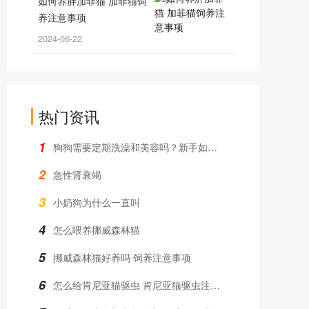
如何养胖加菲猫 加菲猫饲
养注意事项
2024-06-22
热门资讯
1
狗狗需要定期洗澡和美容吗？新手如何操作？
2
急性肾衰竭
3
小奶狗为什么一直叫
4
怎么喂养挪威森林猫
5
挪威森林猫好养吗 饲养注意事项
6
怎么给肯尼亚猫驱虫 肯尼亚猫驱虫注意事项