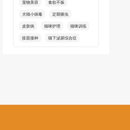
宠物美容
食欲不振
犬细小病毒
定期驱虫
皮肤病
猫咪护理
猫咪训练
疫苗接种
猫下泌尿综合症
吐毛球
猫毛球症
犬螨虫类感染
呼吸困难
炎症
皮肤红肿
猫耳螨
犬窝咳
猫咪生产
幼犬