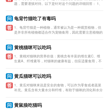
题，需要谨慎对待。以下是针对这个问题的详细回答： 1、
冻干食品是一种方便保存和喂养的宠物食品，但并不适合作为猫
咪的主要
问
龟背竹猫吃了有毒吗
答
1、龟背竹猫是一种植物，通常被认为是一种观赏植物，但
是并非所有植物都适合作为宠物食用，因此需要注意植物的
毒性。 2、龟背竹猫属于多肉植物，一般认为对人和动物无毒，
但是并不意
问
黄桃猫咪可以吃吗
答
1、黄桃对猫咪的营养价值：黄桃含有丰富的维生素C、维
生素A、纤维素等，对猫咪的健康有益，但应适量食用，不
可过量。 2、黄桃对猫咪的消化系统影响：猫咪的消化系统较为
敏感，如果猫咪
问
黄瓜猫咪可以吃吗
答
1、黄瓜对猫咪来说是安全的食物，可以作为零食或者蔬菜
补充。黄瓜含有大量水分和纤维，有助于猫咪的消化和水分
摄入。 2、尽量给猫咪去皮并切成小块的黄瓜，以免造成窒息或
消化不
问
黄鼠狼吃猫吗