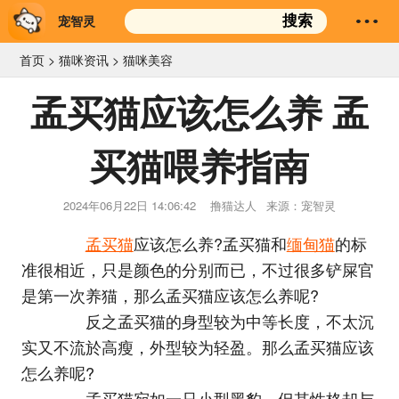
宠智灵
搜索
首页
>
猫咪资讯
>
猫咪美容
孟买猫应该怎么养 孟
买猫喂养指南
2024年06月22日 14:06:42
撸猫达人
来源：宠智灵
孟买猫
应该怎么养?孟买猫和
缅甸猫
的标
准很相近，只是颜色的分别而已，不过很多铲屎官
是第一次养猫，那么孟买猫应该怎么养呢?
反之孟买猫的身型较为中等长度，不太沉
实又不流於高瘦，外型较为轻盈。那么孟买猫应该
怎么养呢?
孟买猫宛如一只小型黑豹，但其性格却与