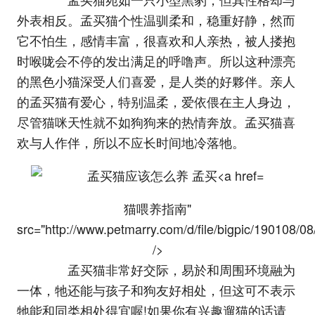
外表相反。孟买猫个性温驯柔和，稳重好静，然而
它不怕生，感情丰富，很喜欢和人亲热，被人搂抱
时喉咙会不停的发出满足的呼噜声。所以这种漂亮
的黑色小猫深受人们喜爱，是人类的好夥伴。亲人
的孟买猫有爱心，特别温柔，爱依偎在主人身边，
尽管猫咪天性就不如狗狗来的热情奔放。孟买猫喜
欢与人作伴，所以不应长时间地冷落牠。
猫喂养指南"
src="http://www.petmarry.com/d/file/bigpic/190108/
/>
孟买猫非常好交际，易於和周围环境融为
一体，牠还能与孩子和狗友好相处，但这可不表示
牠能和同类相处得宜喔!如果你有兴趣遛猫的话请