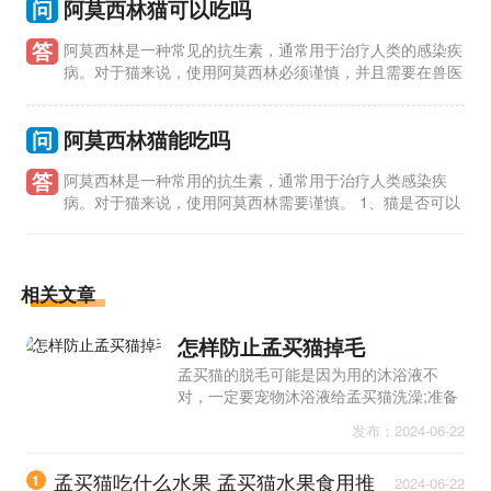
问
阿莫西林猫可以吃吗
答
阿莫西林是一种常见的抗生素，通常用于治疗人类的感染疾
病。对于猫来说，使用阿莫西林必须谨慎，并且需要在兽医
的指导下进行。 1、猫是否可以吃阿莫西林？ 猫可以吃阿莫西
林，但必须
问
阿莫西林猫能吃吗
答
阿莫西林是一种常用的抗生素，通常用于治疗人类感染疾
病。对于猫来说，使用阿莫西林需要谨慎。 1、猫是否可以
吃阿莫西林？ 猫可以吃阿莫西林，但必须在兽医的指导下进行。
猫的身体
相关文章
怎样防止孟买猫掉毛
孟买猫的脱毛可能是因为用的沐浴液不
对，一定要宠物沐浴液给孟买猫洗澡;准备
孟买猫梳毛的刷子，每天给孟买猫梳一次
发布：2024-06-22
毛，减少掉落在家里其他地方;喂食孟买猫
要注意盐分，不能喂食过咸的食物。
孟买猫吃什么水果 孟买猫水果食用推
1
2024-06-22