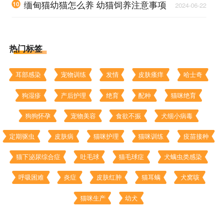
缅甸猫幼猫怎么养 幼猫饲养注意事项
10
2024-06-22
热门标签
耳部感染
宠物训练
发情
皮肤瘙痒
哈士奇
狗湿疹
产后护理
绝育
配种
猫咪绝育
狗狗怀孕
宠物美容
食欲不振
犬细小病毒
定期驱虫
皮肤病
猫咪护理
猫咪训练
疫苗接种
猫下泌尿综合症
吐毛球
猫毛球症
犬螨虫类感染
呼吸困难
炎症
皮肤红肿
猫耳螨
犬窝咳
猫咪生产
幼犬