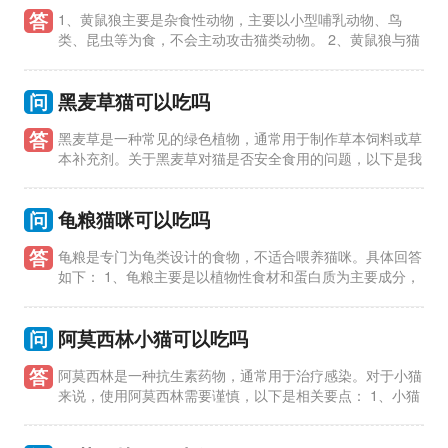
答
1、黄鼠狼主要是杂食性动物，主要以小型哺乳动物、鸟
类、昆虫等为食，不会主动攻击猫类动物。 2、黄鼠狼与猫
类动物在生态环境中的地位不同，黄鼠狼主要以猎食为主，而猫
类动物通常
问
黑麦草猫可以吃吗
答
黑麦草是一种常见的绿色植物，通常用于制作草本饲料或草
本补充剂。关于黑麦草对猫是否安全食用的问题，以下是我
的回答： 1、黑麦草对猫是安全的。事实上，许多兽医都认为黑
麦草对猫
问
龟粮猫咪可以吃吗
答
龟粮是专门为龟类设计的食物，不适合喂养猫咪。具体回答
如下： 1、龟粮主要是以植物性食材和蛋白质为主要成分，
含有龟类所需要的各种营养物质，但并不适合猫咪食用。猫咪的
营养需求
问
阿莫西林小猫可以吃吗
答
阿莫西林是一种抗生素药物，通常用于治疗感染。对于小猫
来说，使用阿莫西林需要谨慎，以下是相关要点： 1、小猫
可以吃阿莫西林吗？ - 小猫可以使用阿莫西林，但必须在兽医的
指导下使用，