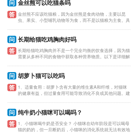
问
金丝熊可以吃猫条吗
答
金丝熊不应该吃猫粮，因为金丝熊是食肉动物，主要以昆
虫、果实、小型哺乳动物等为食，而不是以猫粮为主食。具
体解释如下： 1、金丝熊的食性：金丝熊是杂食性动物，主要以
昆虫为食，尤其是
问
长期给猫吃鸡胸肉好吗
答
长期给猫吃鸡胸肉并不是一个完全均衡的饮食选择，因为猫
需要从多种不同的食物中获取各种营养物质。以下是详细解
释： 1、蛋白质：鸡胸肉是优质蛋白质的来源，对于猫的生长和
发育非常
问
胡萝卜猫可以吃吗
答
1、适量食用：胡萝卜含有大量的维生素A和纤维，对猫咪
的健康有益，但过量食用可能导致消化不良或其他问题。建
议将胡萝卜作为零食或配料，而不是主食。 2、切碎处理：给猫
咪吃胡萝卜时
问
纯牛奶小猫咪可以喝吗？
答
1、小猫咪喝牛奶是否安全？ 小猫咪在幼年阶段是可以喝母
猫的奶的，但一旦断奶后，小猫咪的消化系统就无法有效地
消化牛奶中的乳糖，容易引起腹泻和消化不良。一般情况下不建