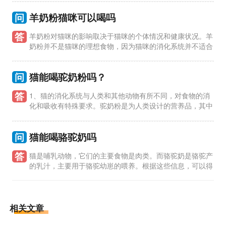
议给小猫
问
羊奶粉猫咪可以喝吗
答
羊奶粉对猫咪的影响取决于猫咪的个体情况和健康状况。羊
奶粉并不是猫咪的理想食物，因为猫咪的消化系统并不适合
处理羊奶中的乳糖。以下是详细的回答： 1、羊奶粉对猫咪的影
响：
问
猫能喝驼奶粉吗？
答
1、猫的消化系统与人类和其他动物有所不同，对食物的消
化和吸收有特殊要求。驼奶粉是为人类设计的营养品，其中
的成分和比例并不适合猫的消化系统。 2、猫的肠道无法有效消
化乳
问
猫能喝骆驼奶吗
答
猫是哺乳动物，它们的主要食物是肉类。而骆驼奶是骆驼产
的乳汁，主要用于骆驼幼崽的喂养。根据这些信息，可以得
出以下结论： 1. 猫可以喝骆驼奶，但并不是它们的理想食物。
猫的消化
相关文章