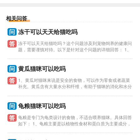
相关问答
问
冻干可以天天给猫吃吗
答
冻干可以天天给猫吃吗？这个问题涉及到宠物饲养的健康问
题，需要谨慎对待。以下是针对这个问题的详细回答： 1、
冻干食品是一种方便保存和喂养的宠物食品，但并不适合作为猫
咪的主要
问
黄瓜猫咪可以吃吗
答
1、黄瓜对猫咪来说是安全的食物，可以作为零食或者蔬菜
补充。黄瓜含有大量水分和纤维，有助于猫咪的消化和水分
摄入。 2、尽量给猫咪去皮并切成小块的黄瓜，以免造成窒息或
消化不
问
龟粮猫咪可以吃吗
答
龟粮是专门为龟类设计的食物，不适合喂养猫咪。具体回答
如下： 1、龟粮主要是以植物性食材和蛋白质为主要成分，
含有龟类所需要的各种营养物质，但并不适合猫咪食用。猫咪的
营养需求