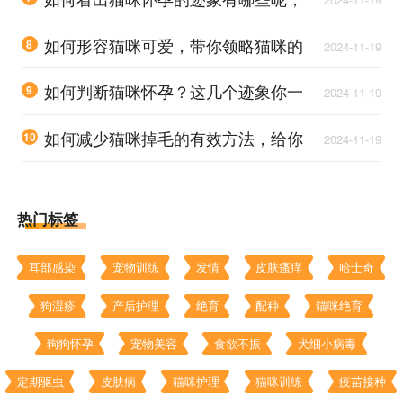
猫咪怀孕后会有哪些变化？
如何形容猫咪可爱，带你领略猫咪的
8
2024-11-19
迷人魅力
如何判断猫咪怀孕？这几个迹象你一
9
2024-11-19
定要知道
如何减少猫咪掉毛的有效方法，给你
10
2024-11-19
爱猫一个清爽环境
热门标签
耳部感染
宠物训练
发情
皮肤瘙痒
哈士奇
狗湿疹
产后护理
绝育
配种
猫咪绝育
狗狗怀孕
宠物美容
食欲不振
犬细小病毒
定期驱虫
皮肤病
猫咪护理
猫咪训练
疫苗接种