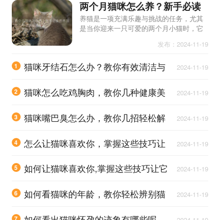
两个月猫咪怎么养？新手必读
的养猫技巧与注意事项
养猫是一项充满乐趣与挑战的任务，尤其
是当你迎来一只可爱的两个月小猫时，它
们的无辜眼神和调皮行为让人无法抗拒。
发布：2024-11-19
对于新手来说，如何正确地照顾这些小家
伙，确保它们健康快乐地成
猫咪牙结石怎么办？教你有效清洁与
1
2024-11-19
预防技巧
猫咪怎么吃鸡胸肉，教你几种健康美
2
2024-11-19
味的做法
猫咪嘴巴臭怎么办，教你几招轻松解
3
2024-11-19
决问题
怎么让猫咪喜欢你，掌握这些技巧让
4
2024-11-19
它与你亲密无间
如何让猫咪喜欢你,掌握这些技巧让它
5
2024-11-19
心甘情愿亲近你
如何看猫咪的年龄，教你轻松辨别猫
6
2024-11-19
咪的真实岁数
如何看出猫咪怀孕的迹象有哪些呢，
7
2024-11-19