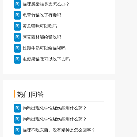
问
猫咪感染猫鼻支怎么办？
问
龟背竹猫吃了有毒吗
问
黄瓜猫咪可以吃吗
问
阿莫西林能给猫吃吗
问
过期牛奶可以给猫喝吗
问
虫瘿果猫咪可以吃下去吗
热门问答
问
狗狗出现化学性烧伤能用什么药？
问
狗狗出现化学性烧伤能用什么药？
问
猫咪不吃东西、没有精神是怎么回事？