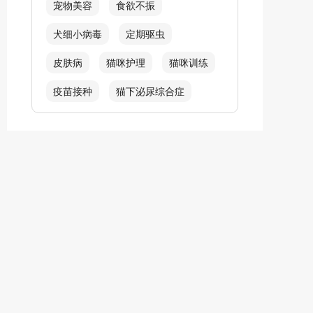
宠物美容
食欲不振
犬细小病毒
定期驱虫
皮肤病
猫咪护理
猫咪训练
疫苗接种
猫下泌尿综合症
吐毛球
猫毛球症
犬螨虫类感染
呼吸困难
炎症
皮肤红肿
猫耳螨
犬窝咳
猫咪生产
幼犬