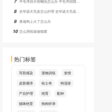
7
平毛寻回犬有蛔虫怎么办 平毛寻回猎犬蛔虫治疗方法
8
史毕诺犬毛发怎么护理 史毕诺犬毛发护理方法
9
泰迪狗上火了怎么办
10
怎么用纸箱做猫窝
热门标签
耳部感染
宠物训练
发情
皮肤瘙痒
哈士奇
狗湿疹
产后护理
绝育
配种
猫咪绝育
狗狗怀孕