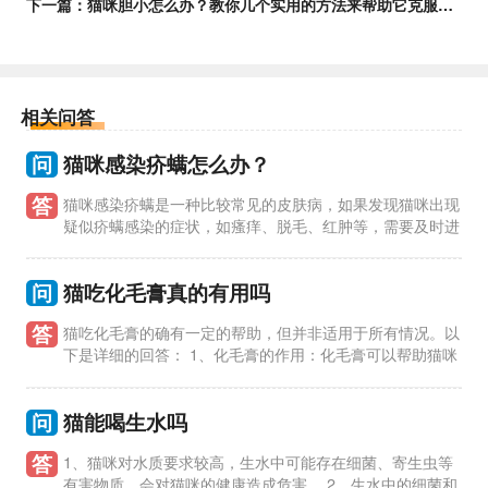
下一篇：
猫咪胆小怎么办？教你几个实用的方法来帮助它克服恐惧
相关问答
问
猫咪感染疥螨怎么办？
答
猫咪感染疥螨是一种比较常见的皮肤病，如果发现猫咪出现
疑似疥螨感染的症状，如瘙痒、脱毛、红肿等，需要及时进
行治疗。 1、带猫咪去兽医处确诊：首先需要带猫咪去兽医处确
诊，兽医会
问
猫吃化毛膏真的有用吗
答
猫吃化毛膏的确有一定的帮助，但并非适用于所有情况。以
下是详细的回答： 1、化毛膏的作用：化毛膏可以帮助猫咪
消化体内的毛发，防止毛球的形成。毛球是猫咪常见的消化问
题，长期不处
问
猫能喝生水吗
答
1、猫咪对水质要求较高，生水中可能存在细菌、寄生虫等
有害物质，会对猫咪的健康造成危害。 2、生水中的细菌和