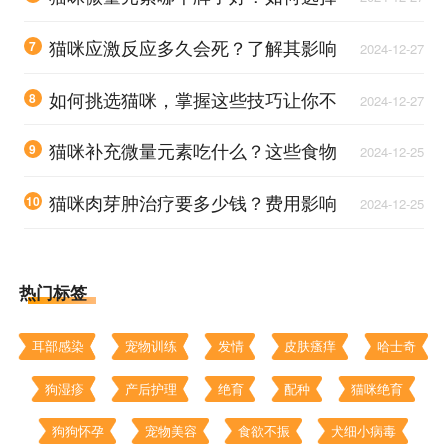
适合自家猫咪的营养补充品
猫咪应激反应多久会死？了解其影响
7
2024-12-27
与应对措施
如何挑选猫咪，掌握这些技巧让你不
8
2024-12-27
再犹豫
猫咪补充微量元素吃什么？这些食物
9
2024-12-25
能有效提升健康
猫咪肉芽肿治疗要多少钱？费用影响
10
2024-12-25
因素有哪些？
热门标签
耳部感染
宠物训练
发情
皮肤瘙痒
哈士奇
狗湿疹
产后护理
绝育
配种
猫咪绝育
狗狗怀孕
宠物美容
食欲不振
犬细小病毒