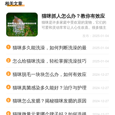
相关文章
猫咪抓人怎么办？教你有效应
对小猫的抓挠技巧
猫咪是许多家庭中受欢迎的宠物，它们的
可爱和灵动常常让人心生欢喜。很多猫主
人在与小猫互动时，可能会遭遇到猫咪抓
发布：2025-01-04
挠的问题。小猫的抓挠行为不仅会造成皮
肤的损伤，还可能导致一
猫咪多久能洗澡，如何判断洗澡的最
1
2025-01-04
佳时机？
怎么给猫咪洗澡，轻松掌握洗澡技巧
2
2025-01-04
与注意事项
猫咪脱毛一块块怎么办，如何有效应
3
2024-12-27
对这一问题？
猫咪真菌感染多久能好？治疗与护理
4
2024-12-27
的有效时间分析
猫咪怎么发腮？揭秘猫咪发腮的原因
5
2024-12-27
与护理技巧
猫咪微量元素哪个牌子好？如何选择
6
2024-12-27