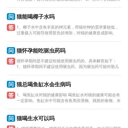
寄生虫会引起猫咪腹泻、呕吐等消化系统问题，严重时甚至危及
生命。
问
猫能喝椰子水吗
答
1、椰子水中含有丰富的钾元素，而猫对钾的需求量较低，
过量摄入可能导致肾脏负担增加，对猫的健康造成影响。
2、椰子水中的糖分含量较高，猫的胃肠道无法有效消化这些糖
分，容易引起
问
猫怀孕能吃驱虫药吗
答
猫怀孕期间是不建议给猫使用驱虫药的。具体解答如下：
1、猫怀孕期间不建议使用驱虫药。因为驱虫药可能对胎儿
产生不良影响，甚至导致流产或其他严重后果。 2、在猫怀孕
前，最好在
问
猫总喝鱼缸水会生病吗
答
1、喝鱼缸水对猫的健康影响 喝鱼缸水对猫的健康可能会有
一定影响。鱼缸水中可能含有鱼类排泄物、残留的食物、水
质处理药剂等，这些物质对猫的消化系统和健康都有一定的影
响。
问
猫喝生水可以吗