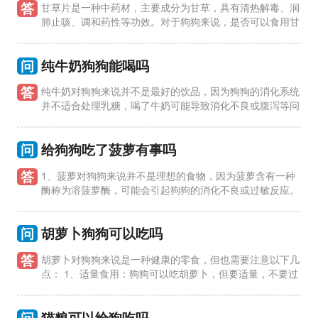
答
甘草片是一种中药材，主要成分为甘草，具有清热解毒、润
肺止咳、调和药性等功效。对于狗狗来说，是否可以食用甘
草片需要注意以下几点： 1、狗狗可以适量食用甘草片。甘草片
对狗狗有
问
纯牛奶狗狗能喝吗
答
纯牛奶对狗狗来说并不是最好的饮品，因为狗狗的消化系统
并不适合处理乳糖，喝了牛奶可能导致消化不良或腹泻等问
题。 1、牛奶中的乳糖：牛奶中含有乳糖，而狗狗的肠道缺乏足
够的乳糖
问
给狗狗吃了菠萝有事吗
答
1、菠萝对狗狗来说并不是理想的食物，因为菠萝含有一种
酶称为溶菠萝酶，可能会引起狗狗的消化不良或过敏反应。
2、如果狗狗吃了少量的菠萝，通常不会有太大的问题，但如果吃
了大量，
问
胡萝卜狗狗可以吃吗
答
胡萝卜对狗狗来说是一种健康的零食，但也需要注意以下几
点： 1、适量食用：狗狗可以吃胡萝卜，但要适量，不要过
量。因为胡萝卜中含有纤维素和维生素，过量摄入可能会引起消
化不良。 2、
问
猫粮可以给狗吃吗