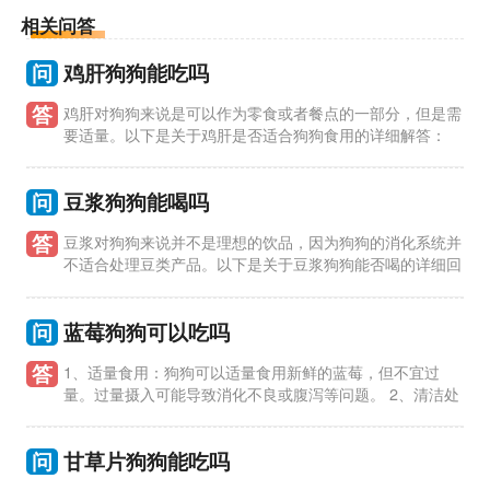
相关问答
问
鸡肝狗狗能吃吗
答
鸡肝对狗狗来说是可以作为零食或者餐点的一部分，但是需
要适量。以下是关于鸡肝是否适合狗狗食用的详细解答：
1、鸡肝是一种营养丰富的食材，富含蛋白质、铁、维生素A等营
养物质，
问
豆浆狗狗能喝吗
答
豆浆对狗狗来说并不是理想的饮品，因为狗狗的消化系统并
不适合处理豆类产品。以下是关于豆浆狗狗能否喝的详细回
答： 1、豆浆中含有大量的植物蛋白，而狗狗的消化系统主要适
应于动
问
蓝莓狗狗可以吃吗
答
1、适量食用：狗狗可以适量食用新鲜的蓝莓，但不宜过
量。过量摄入可能导致消化不良或腹泻等问题。 2、清洁处
理：在给狗狗食用蓝莓前，要确保蓝莓干净，最好将蓝莓洗净去
除残留的农药
问
甘草片狗狗能吃吗