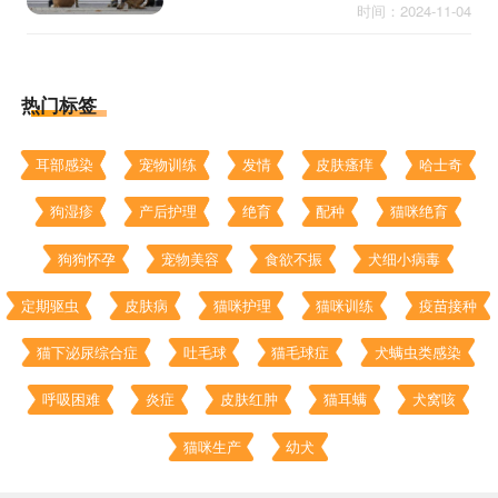
时间：2024-11-04
狗过敏的症状、原因及有效应对措施，帮
助宠物主人更好地照顾他们
热门标签
耳部感染
宠物训练
发情
皮肤瘙痒
哈士奇
狗湿疹
产后护理
绝育
配种
猫咪绝育
狗狗怀孕
宠物美容
食欲不振
犬细小病毒
定期驱虫
皮肤病
猫咪护理
猫咪训练
疫苗接种
猫下泌尿综合症
吐毛球
猫毛球症
犬螨虫类感染
呼吸困难
炎症
皮肤红肿
猫耳螨
犬窝咳
猫咪生产
幼犬