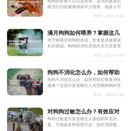
蔬菜让你的狗狗更快乐
狗狗的饮食不仅仅是肉类，适当的蔬菜也
能为它们的健康增添不少营养。很多人可
能会疑惑，狗狗能吃哪些蔬菜才是安全和
时间：2024-11-04
健康的呢？其实，许多蔬菜对狗狗来说都
是非常有益的，它们不仅能提
满月狗狗如何喂养？掌握这几
点让你的狗狗健康成长
对于刚满月的狗狗来说，饮食是其健康成
长的基础。狗狗的消化系统尚未完全发育
成熟，因此需要特别关注其饮食的种类与
时间：2024-11-04
数量。满月的狗狗可以开始逐渐从母乳转
向固体食物，虽然母乳仍
狗狗不消化怎么办，如何帮助
它恢复消化健康？
狗狗不消化怎么办，如何帮助它恢复消化
健康？这是许多宠物主人在照顾狗狗时常
常面临的问题。狗狗的消化系统相对脆
时间：2024-11-04
弱，容易受到饮食、环境和健康状况的影
响。本文将深入探讨狗狗不
对狗狗过敏怎么办？有效应对
措施与建议分享
狗狗过敏是许多宠物主人面临的常见问
题，可能由多种原因引起，如环境因素、
食物成分或寄生虫等。本文将深入探讨狗