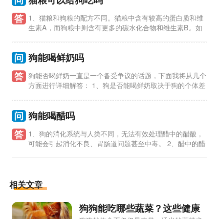
答
1、猫粮和狗粮的配方不同。猫粮中含有较高的蛋白质和维
生素A，而狗粮中则含有更多的碳水化合物和维生素B。如
果狗吃了猫粮，可能会导致营养不均衡，影响狗的健康。 2、猫
粮中可能
问
狗能喝鲜奶吗
答
狗能否喝鲜奶一直是一个备受争议的话题，下面我将从几个
方面进行详细解答： 1、狗是否能喝鲜奶取决于狗的个体差
异。一些狗对乳糖不耐受，喝了鲜奶可能会引起消化不良、腹泻
等问题
问
狗能喝醋吗
答
1、狗的消化系统与人类不同，无法有效处理醋中的醋酸，
可能会引起消化不良、胃肠道问题甚至中毒。 2、醋中的醋
酸对狗的口腔、食道和胃黏膜有刺激作用，可能导致狗出现口腔
溃疡、
相关文章
狗狗能吃哪些蔬菜？这些健康