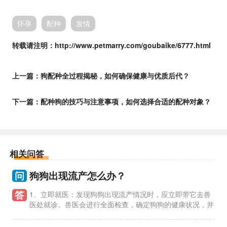
怀孕
配种
发情
转载请注明：http://www.petmarry.com/goubaike/6777.html
上一篇：
狗配种全过程揭秘，如何确保健康与优质后代？
下一篇：
配种狗的技巧与注意事项，如何选择合适的配种对象？
相关问答
问
狗狗出现流产怎么办？
答
1、立即就医：发现狗狗出现流产情况时，应立即带它去兽
医处就诊。兽医会进行全面检查，确定狗狗的健康状况，并
给予相应的治疗。 2、保持室内休息：在就医之前，主人应让狗
狗保持室内休