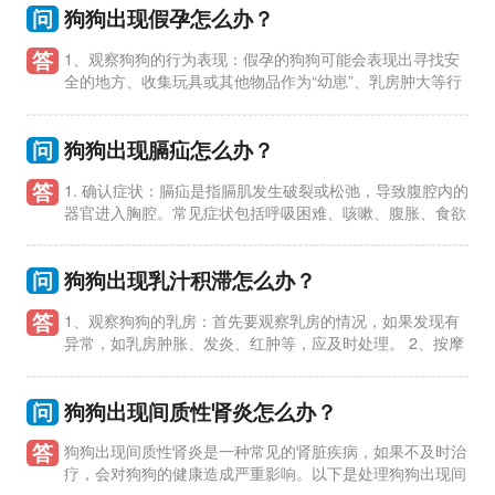
问
狗狗出现假孕怎么办？
答
1、观察狗狗的行为表现：假孕的狗狗可能会表现出寻找安
全的地方、收集玩具或其他物品作为“幼崽”、乳房肿大等行
为。主人应该仔细观察狗狗的行为，确认是否真的是假孕。 2、
保
问
狗狗出现膈疝怎么办？
答
1. 确认症状：膈疝是指膈肌发生破裂或松弛，导致腹腔内的
器官进入胸腔。常见症状包括呼吸困难、咳嗽、腹胀、食欲
不振等。如果狗狗出现以上症状，应及时就医。 2. 就医：将狗狗
送往
问
狗狗出现乳汁积滞怎么办？
答
1、观察狗狗的乳房：首先要观察乳房的情况，如果发现有
异常，如乳房肿胀、发炎、红肿等，应及时处理。 2、按摩
乳房：可以轻轻按摩狗狗的乳房，帮助乳汁排出，但要注意力度
不要过大，以免引
问
狗狗出现间质性肾炎怎么办？
答
狗狗出现间质性肾炎是一种常见的肾脏疾病，如果不及时治
疗，会对狗狗的健康造成严重影响。以下是处理狗狗出现间