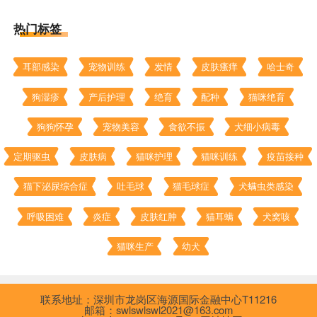
热门标签
耳部感染
宠物训练
发情
皮肤瘙痒
哈士奇
狗湿疹
产后护理
绝育
配种
猫咪绝育
狗狗怀孕
宠物美容
食欲不振
犬细小病毒
定期驱虫
皮肤病
猫咪护理
猫咪训练
疫苗接种
猫下泌尿综合症
吐毛球
猫毛球症
犬螨虫类感染
呼吸困难
炎症
皮肤红肿
猫耳螨
犬窝咳
猫咪生产
幼犬
联系地址：深圳市龙岗区海源国际金融中心T11216
邮箱：swlswlswl2021@163.com