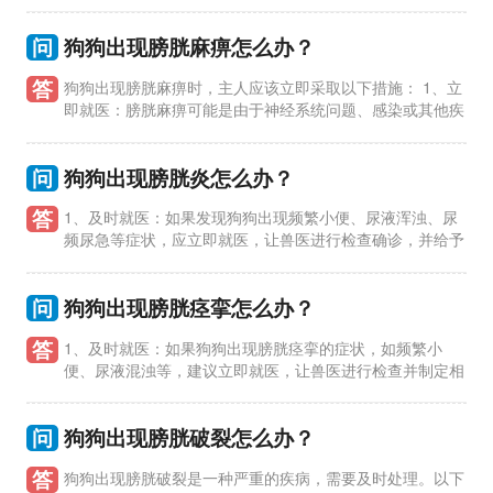
质性肾炎的方法： 1、及时就医：一旦发现狗狗出现间质性肾炎
的症状，如
问
狗狗出现膀胱麻痹怎么办？
答
狗狗出现膀胱麻痹时，主人应该立即采取以下措施： 1、立
即就医：膀胱麻痹可能是由于神经系统问题、感染或其他疾
病引起的，需要及时就医，让兽医进行检查并制定治疗方案。
2、避免憋尿
问
狗狗出现膀胱炎怎么办？
答
1、及时就医：如果发现狗狗出现频繁小便、尿液浑浊、尿
频尿急等症状，应立即就医，让兽医进行检查确诊，并给予
相应的治疗。 2、遵医嘱用药：兽医会根据狗狗的具体情况开具
药物，如抗生
问
狗狗出现膀胱痉挛怎么办？
答
1、及时就医：如果狗狗出现膀胱痉挛的症状，如频繁小
便、尿液混浊等，建议立即就医，让兽医进行检查并制定相
应的治疗方案。 2、饮水管理：保持狗狗饮水量的稳定，避免过
度饮水或过度节
问
狗狗出现膀胱破裂怎么办？
答
狗狗出现膀胱破裂是一种严重的疾病，需要及时处理。以下