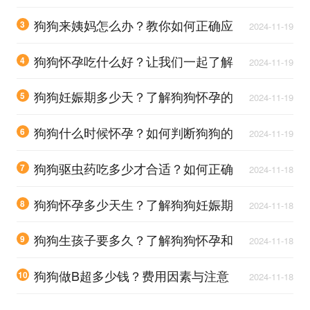
指南分享
狗狗来姨妈怎么办？教你如何正确应
3
2024-11-19
对和照顾它
狗狗怀孕吃什么好？让我们一起了解
4
2024-11-19
最佳饮食选择
狗狗妊娠期多少天？了解狗狗怀孕的
5
2024-11-19
注意事项与护理技巧
狗狗什么时候怀孕？如何判断狗狗的
6
2024-11-19
怀孕周期和症状
狗狗驱虫药吃多少才合适？如何正确
7
2024-11-18
计算用量与频率
狗狗怀孕多少天生？了解狗狗妊娠期
8
2024-11-18
的关键知识
狗狗生孩子要多久？了解狗狗怀孕和
9
2024-11-18
分娩的全过程
狗狗做B超多少钱？费用因素与注意
10
2024-11-18
事项解析