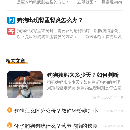
是应对狗狗膀胱破裂的方法： 1、立即就医：一旦发现狗狗
出现膀胱破裂的症状，如频繁舔尿道、腹部肿胀、呕吐、血尿
等，应立即送
问
狗狗出现肾盂肾炎怎么办？
答
狗狗出现肾盂肾炎时，需要及时进行治疗，以防病情恶化。
以下是应对狗狗肾盂肾炎的方法： 1、就医诊断：首先应及
时带狗狗去兽医处就诊，进行相关检查确认诊断，如尿液分析、
血液检查等。
相关文章
狗狗姨妈来多少天？如何判断
狗狗的生理周期与健康状况
狗狗姨妈来多少天？如何判断狗狗的生理
周期与健康状况 狗狗的生理周期是每位宠
物主人都需要了解的重要知识。狗狗姨妈
发布：2024-11-19
来多少天？这是许多新主人常常困惑的问
题。了解狗狗的生理
狗狗怎么区分公母？教你轻松辨别小
1
2024-11-19
狗性别技巧
怀孕的狗狗吃什么？营养均衡的饮食
2
2024-11-19