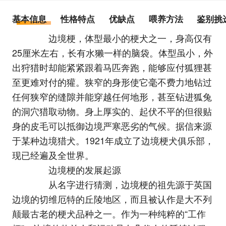
基本信息
性格特点
优缺点
喂养方法
鉴别挑
边境梗，体型最小的梗犬之一，身高仅有
25厘米左右，长有水獭一样的脑袋。体型虽小，外
出狩猎时却能紧紧跟着马匹奔跑，能够应付狐狸甚
至更难对付的獾。狭窄的身形使它毫不费力地钻过
任何狭窄的缝隙并能穿越任何地形，甚至钻进狐兔
的洞穴猎取动物。身上厚实的、起伏不平的但很贴
身的皮毛可以抵御边境严寒恶劣的气候。据信来源
于某种边境猎犬。1921年成立了边境梗犬俱乐部，
现已经遍及全世界。
边境梗的发展起源
从名字进行猜测，边境梗的祖先源于英国
边境的切维厄特的丘陵地区，而且被认作是大不列
颠最古老的梗犬品种之一。作为一种纯粹的“工作