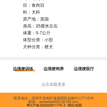
目：食肉目
科：犬科
原产地：英国
身高：25厘米左右
体重：5-7公斤
体型分类：小型
犬种分类：梗犬
边境梗训练
边境梗饲养
边境梗医疗
点击加载更多
联系地址：深圳市龙岗区海源国际金融中心T11216
邮箱：swlswlswl2021@163.com
粤ICP备2024249117号-3
网站地图