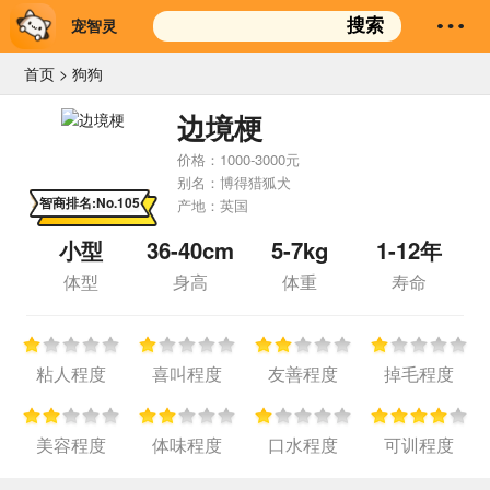
宠智灵
搜索
首页
>
狗狗
边境梗
价格：
1000-3000元
别名：
博得猎狐犬
智商排名:No.105
产地：
英国
小型
36-40cm
5-7kg
1-12年
体型
身高
体重
寿命
粘人程度
喜叫程度
友善程度
掉毛程度
美容程度
体味程度
口水程度
可训程度