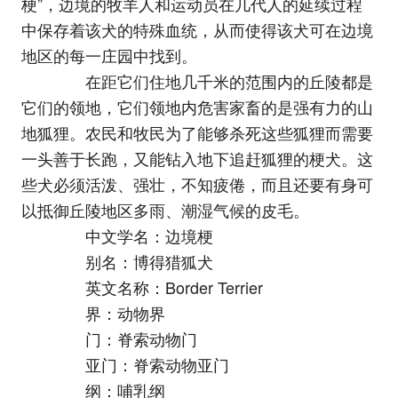
梗”，边境的牧羊人和运动员在几代人的延续过程
中保存着该犬的特殊血统，从而使得该犬可在边境
地区的每一庄园中找到。
在距它们住地几千米的范围内的丘陵都是
它们的领地，它们领地内危害家畜的是强有力的山
地狐狸。农民和牧民为了能够杀死这些狐狸而需要
一头善于长跑，又能钻入地下追赶狐狸的梗犬。这
些犬必须活泼、强壮，不知疲倦，而且还要有身可
以抵御丘陵地区多雨、潮湿气候的皮毛。
中文学名：边境梗
别名：博得猎狐犬
英文名称：Border Terrier
界：动物界
门：脊索动物门
亚门：脊索动物亚门
纲：哺乳纲